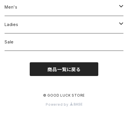
Men's
Jackson Matisse
Ladies
ILL180°
Unfil
Sale
REMI RELIEF
REMI RELIEF
商品一覧に戻る
CAL O LINE
R JUBILEE
OPHRYS
MEYAME
© GOOD LUCK STORE
Powered by
Nanga
THE HANDSOME