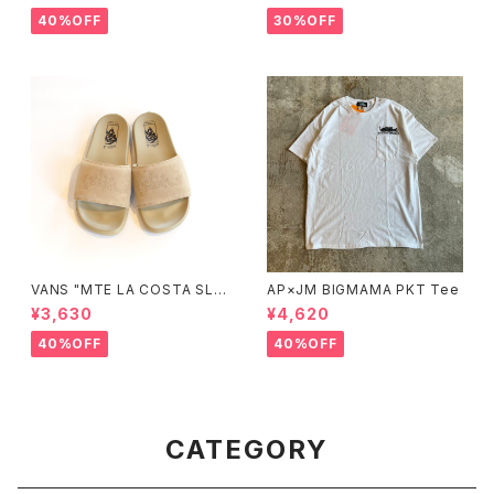
40%OFF
30%OFF
VANS "MTE LA COSTA SLI
AP×JM BIGMAMA PKT Tee
DE ON"
¥3,630
¥4,620
40%OFF
40%OFF
CATEGORY