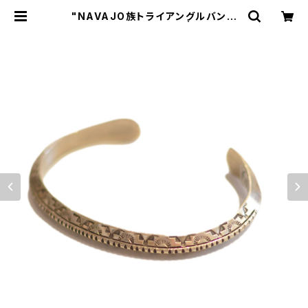
"NAVAJO族トライアングルバング
ル” ワイリー・セカテロ | GOOD L
UCK STORE