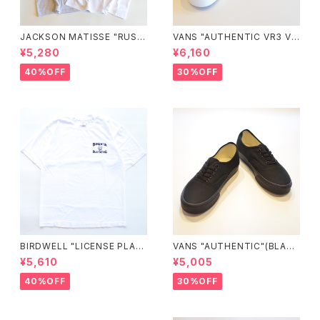
JACKSON MATISSE "RUSS
VANS "AUTHENTIC VR3 VN
ELL ATHLETIC×JM Logo T
0005UDTBD"
¥5,280
¥6,160
ee"
40%OFF
30%OFF
BIRDWELL "LICENSE PLAT
VANS "AUTHENTIC"(BLAC
E TEE"
K/BLACK)
¥5,610
¥5,005
40%OFF
30%OFF