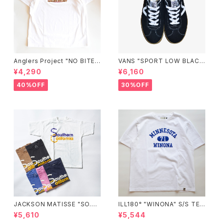
Anglers Project "NO BITE"
VANS "SPORT LOW BLAC
GLOW HEAT REACTIVE S/S
K"
¥4,290
¥6,160
T-SHIRTS
40%OFF
30%OFF
JACKSON MATISSE "SO.CA
ILL180° "WINONA" S/S TE
L"
E"
¥5,610
¥5,544