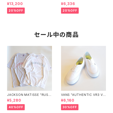
e"
e
¥13,200
¥6,336
20%OFF
20%OFF
セール中の商品
JACKSON MATISSE "RUSS
VANS "AUTHENTIC VR3 VN
ELL ATHLETIC×JM Logo T
0005UDTBD"
¥5,280
¥6,160
ee"
40%OFF
30%OFF