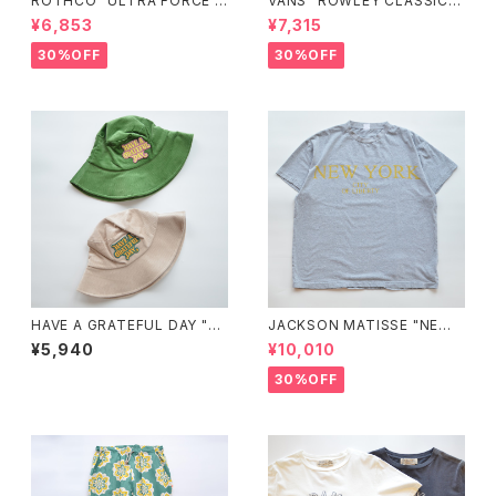
ROTHCO "ULTRA FORCE B
VANS "ROWLEY CLASSIC S
DUカーゴパンツ"
HOES"
¥6,853
¥7,315
30%OFF
30%OFF
HAVE A GRATEFUL DAY "C
JACKSON MATISSE "NEW
ORDUROY HAT"
YORK CITY OF LIBERTY Te
¥5,940
¥10,010
e"
30%OFF