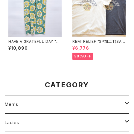
HAVE A GRATEFUL DAY "A
REMI RELIEF "SP加工T(SAC
MPLE EASY PANTS"
RAMENT)"
¥10,890
¥6,776
30%OFF
CATEGORY
Men's
Jackson Matisse
Ladies