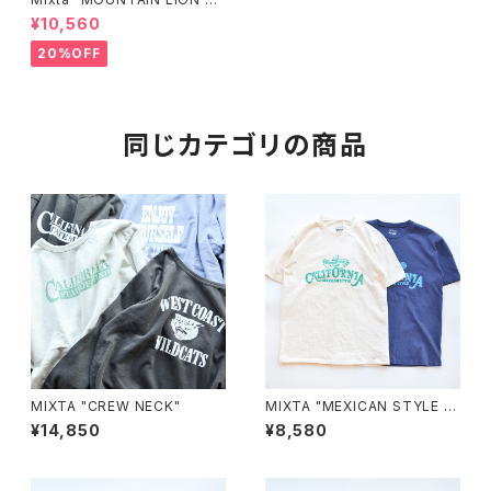
ew Sweat”
¥10,560
20%OFF
同じカテゴリの商品
MIXTA "CREW NECK"
MIXTA "MEXICAN STYLE T
EE"
¥14,850
¥8,580