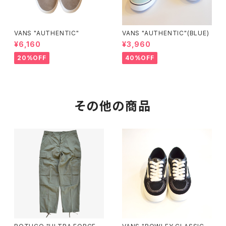
VANS "AUTHENTIC"
VANS "AUTHENTIC"(BLUE)
¥6,160
¥3,960
20%OFF
40%OFF
その他の商品