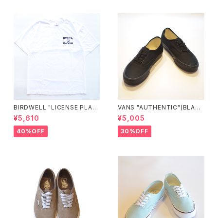
BIRDWELL "LICENSE PLAT
VANS "AUTHENTIC"(BLAC
E TEE"
K/BLACK)
¥5,610
¥5,005
40%OFF
30%OFF