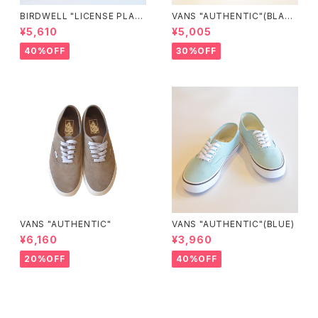
BIRDWELL "LICENSE PLAT
VANS "AUTHENTIC"(BLAC
E TEE"
K/BLACK)
¥5,610
¥5,005
40%OFF
30%OFF
VANS "AUTHENTIC"
VANS "AUTHENTIC"(BLUE)
¥6,160
¥3,960
20%OFF
40%OFF