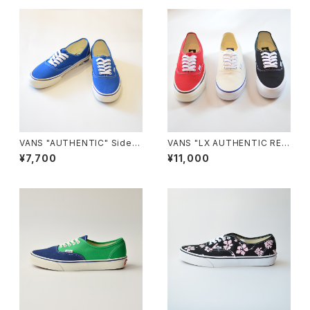
VANS "AUTHENTIC" Sidew
VANS "LX AUTHENTIC REIS
all Print CLASSIC BLUE VN
SUE 44"
¥7,700
¥11,000
000Z7410Z