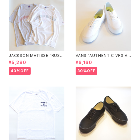
JACKSON MATISSE "RUSS
VANS "AUTHENTIC VR3 VN
ELL ATHLETIC×JM Logo T
0005UDTBD"
¥5,280
¥6,160
ee"
40%OFF
30%OFF