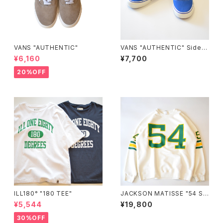
VANS "AUTHENTIC"
VANS "AUTHENTIC" Sidew
all Print CLASSIC BLUE VN
¥6,160
¥7,700
000Z7410Z
20%OFF
ILL180° "180 TEE"
JACKSON MATISSE "54 S
WEAT"
¥5,544
¥19,800
30%OFF