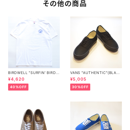
その他の商品
BIRDWELL "SURFIN' BIRDIE
VANS "AUTHENTIC"(BLAC
T-SHIRT"
K/BLACK)
¥4,620
¥5,005
40%OFF
30%OFF