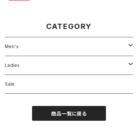
CATEGORY
Men's
Jackson Matisse
Ladies
ILL180°
Unfil
Sale
REMI RELIEF
REMI RELIEF
商品一覧に戻る
CAL O LINE
R JUBILEE