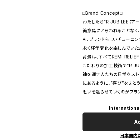
⬜︎Brand Concept⬜︎
わたしたち”R JUBILEE（
美意識にとらわれることなく
も、ブランドらしいチューニン
永く経年変化を楽しんでいた
背景は、すべてREMI RELI
こだわりの加工技術で”R JU
袖を通す人たちの日常をスト
にあるように、”喜び”をまと
思いを巡らせていくのがブラ
Internationa
Ad
日本国内