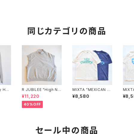
同じカテゴリの商品
y Hell
R JUBILEE "High Ne
MIXTA "MEXICAN S
MIXT
Over"
ck Sweat Vest"(gra
TYLE TEE"
TEE"
¥11,220
¥8,580
¥8,
y)
40%OFF
セール中の商品