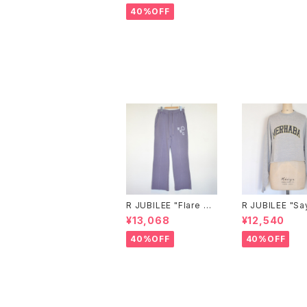
40%OFF
R JUBILEE "Flare Pri
R JUBILEE "Sa
nt Sweat Pants"（La
o Sweat Pull 
¥13,068
¥12,540
vender）
(gray)
40%OFF
40%OFF