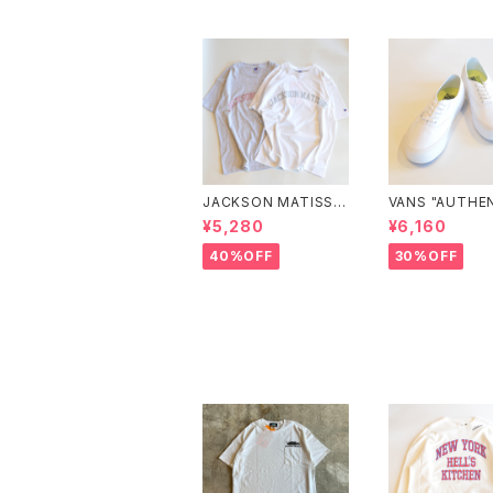
JACKSON MATISSE
VANS "AUTHE
"RUSSELL ATHLETI
VR3 VN0005
¥5,280
¥6,160
C×JM Logo Tee"
D"
40%OFF
30%OFF