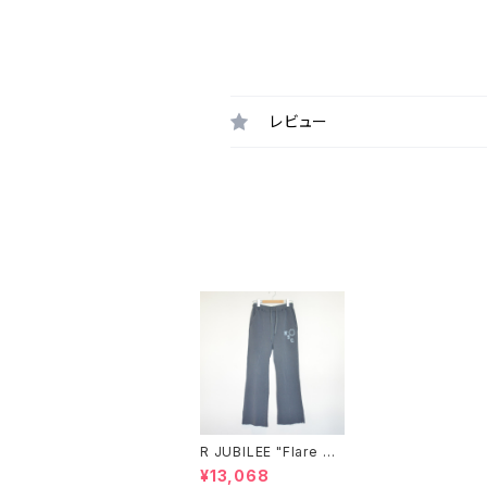
レビュー
R JUBILEE "Flare Pri
nt Sweat Pants"（Na
¥13,068
vy）