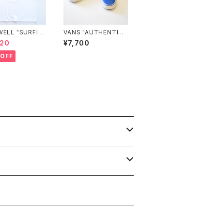
WELL "SURFIN'
VANS "AUTHENTIC"
E T-SHIRT"
Sidewall Print CLAS
620
¥7,700
SIC BLUE VN000Z7
410Z
OFF