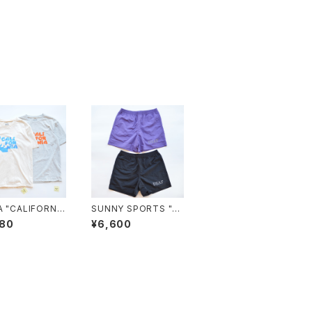
A "CALIFORNIA
SUNNY SPORTS "U
SAF 5inch baggy sh
580
¥6,600
orts"