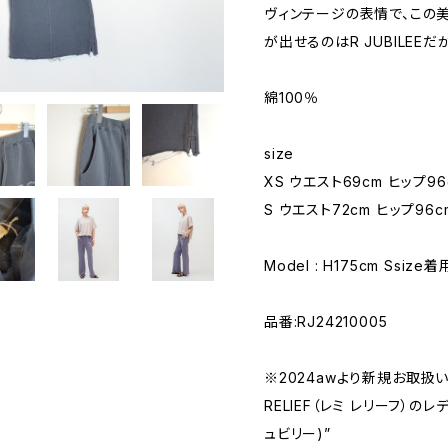
ヴィンテージの表情で、この
が出せるのはR JUBILEEだ
綿100％
size
XS ウエスト69cm ヒップ96c
S ウエスト72cm ヒップ96cm
Model : H175cm Ssize着
品番:RJ24210005
※2024awより新規お取扱い
RELIEF（レミ レリーフ）のレ
ュビリー)”