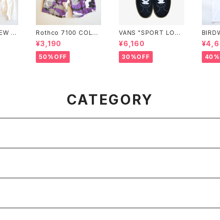
NEW Y
Rothco 7100 COLO
VANS "SPORT LOW
BIRD
ITCHE
RED CAMO BDU SH
BLACK"
BIRDI
¥3,190
¥6,160
¥4,
T"
ORTS
50%OFF
30%OFF
40%
CATEGORY