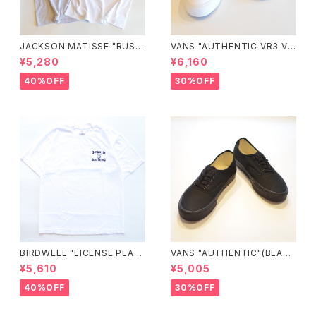
JACKSON MATISSE "RUSS
VANS "AUTHENTIC VR3 VN
ELL ATHLETIC×JM Logo T
0005UDTBD"
¥5,280
¥6,160
ee"
40%OFF
30%OFF
BIRDWELL "LICENSE PLAT
VANS "AUTHENTIC"(BLAC
E TEE"
K/BLACK)
¥5,610
¥5,005
40%OFF
30%OFF