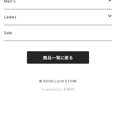
Men's
Jackson Matisse
Ladies
ILL180°
Unfil
Sale
REMI RELIEF
REMI RELIEF
商品一覧に戻る
CAL O LINE
R JUBILEE
OPHRYS
MEYAME
© GOOD LUCK STORE
Powered by
Nanga
THE HANDSOME
THRIFTY LOOK
SEA