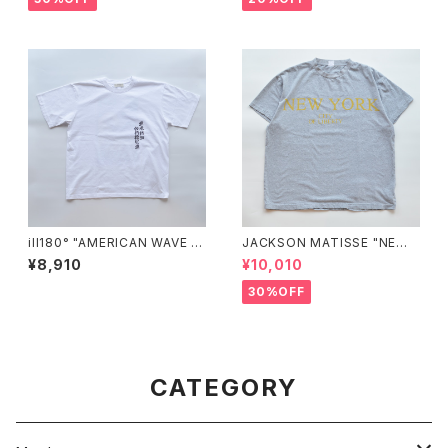
ill180° "AMERICAN WAVE T
JACKSON MATISSE "NEW
EE"
YORK CITY OF LIBERTY Te
¥8,910
¥10,010
e"
30%OFF
CATEGORY