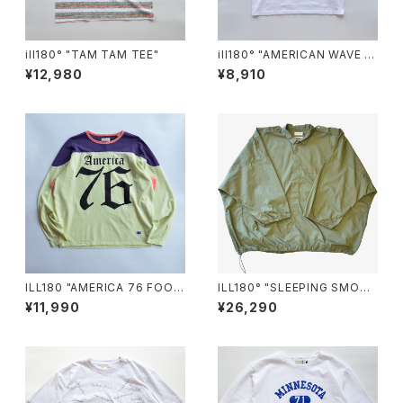
ill180° "TAM TAM TEE"
ill180° "AMERICAN WAVE T
EE"
¥12,980
¥8,910
ILL180 "AMERICA 76 FOOT
ILL180° "SLEEPING SMOC
BALL TEE"
K"
¥11,990
¥26,290