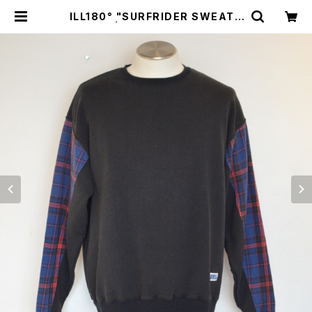
ILL180° "SURFRIDER SWEATS
HIRT" | GOOD LUCK STORE