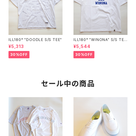
ILL180° "DOODLE S/S TEE"
ILL180° "WINONA" S/S TE
E"
¥5,313
¥5,544
30%OFF
30%OFF
セール中の商品