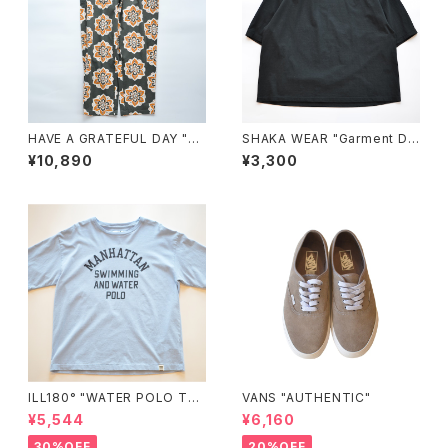
HAVE A GRATEFUL DAY "A
SHAKA WEAR "Garment Dy
MPLE EASY PANTS"
e Drop Shoulder 7.5 OZ"
¥10,890
¥3,300
ILL180° "WATER POLO TE
VANS "AUTHENTIC"
E"
¥5,544
¥6,160
30%OFF
20%OFF