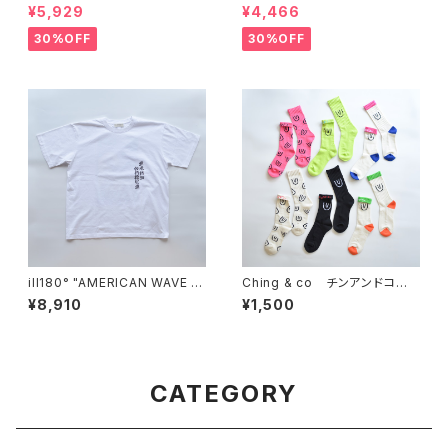
SHIRT -STONED"
OF THE LOOM×JM Logo P
¥5,929
¥4,466
ack Tee"
30%OFF
30%OFF
ill180° "AMERICAN WAVE T
Ching & co チンアンドコ
EE"
ー "SYMBOL SOX"
¥8,910
¥1,500
CATEGORY