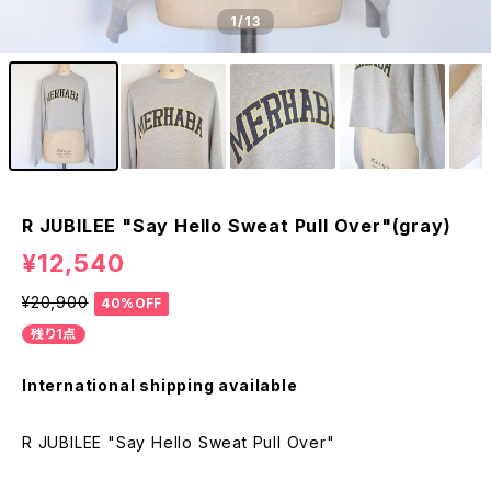
1
/13
R JUBILEE "Say Hello Sweat Pull Over"(gray)
¥12,540
¥20,900
40%OFF
残り1点
International shipping available
R JUBILEE "Say Hello Sweat Pull Over"