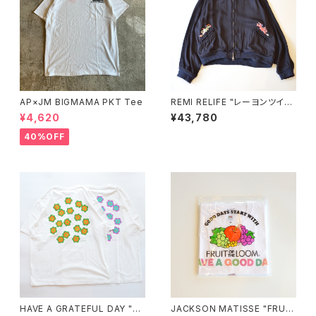
AP×JM BIGMAMA PKT Tee
REMI RELIFE "レーヨンツイル
スカジャン(刺繍)"
¥4,620
¥43,780
40%OFF
HAVE A GRATEFUL DAY "T-
JACKSON MATISSE "FRUIT