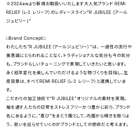
※2024awより新規お取扱いいたします大人気ブランド REMI
RELIEF（レミ レリーフ）のレディースライン”R JUBILEE (アール
ジュビリー)”
⬜︎Brand Concept⬜︎
わたしたち”R JUBILEE（アールジュビリー）”は、 一過性の流行や
美意識にとらわれることなく、トラディショナルな気分も今の気分
も、ブランドらしいチューニングで表現していきたいと思います。
永く経年変化を楽しんでいただけるような物づくりを目指し、生
産背景は、すべてREMI RELIEF（レミ レリーフ）と連携していま
す。
こだわりの加工技術で”R JUBILEE”オリジナルの素材を実現。
袖を通す人たちの日常をストレスフリーかつ豊かに彩り、ブランド
名にあるように、”喜び”をまとう服として、内面から輝きを放つよ
う、 思いを巡らせていくのがブランドとしての使命だと考えます。