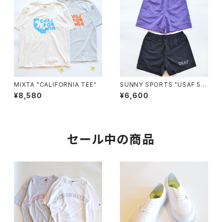
MIXTA "CALIFORNIA TEE"
SUNNY SPORTS "USAF 5in
ch baggy shorts"
¥8,580
¥6,600
セール中の商品