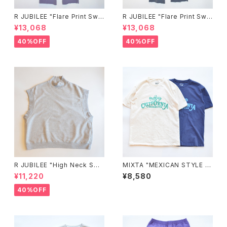
R JUBILEE "Flare Print Swe
R JUBILEE "Flare Print Swe
at Pants"（Lavender）
at Pants"（Navy）
¥13,068
¥13,068
40%OFF
40%OFF
R JUBILEE "High Neck Swe
MIXTA "MEXICAN STYLE T
at Vest"(gray)
EE"
¥11,220
¥8,580
40%OFF