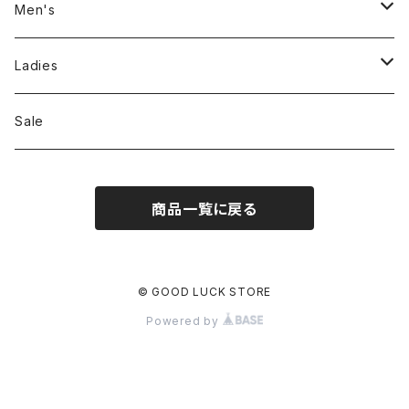
Men's
Jackson Matisse
Ladies
ILL180°
Unfil
Sale
REMI RELIEF
REMI RELIEF
商品一覧に戻る
CAL O LINE
R JUBILEE
OPHRYS
MEYAME
© GOOD LUCK STORE
Powered by
Nanga
THE HANDSOME
THRIFTY LOOK
SEA