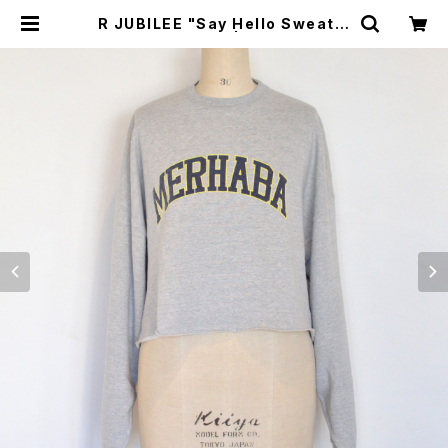
R JUBILEE "Say Hello Sweat P
ull Over"(gray) | GOOD LUCK
STORE