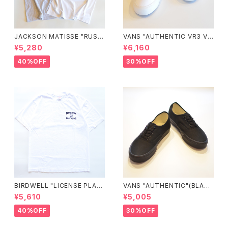
JACKSON MATISSE "RUSS
VANS "AUTHENTIC VR3 VN
ELL ATHLETIC×JM Logo T
0005UDTBD"
¥5,280
¥6,160
ee"
40%OFF
30%OFF
BIRDWELL "LICENSE PLAT
VANS "AUTHENTIC"(BLAC
E TEE"
K/BLACK)
¥5,610
¥5,005
40%OFF
30%OFF