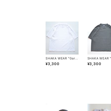
SHAKA WEAR "Garm
SHAKA WEAR 
ent Dye Drop Shoul
ent Dye Drop 
¥3,300
¥3,300
der 7.5 OZ"
der 7.5 OZ"