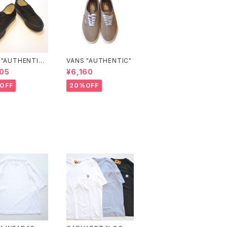
 "AUTHENTIC"
VANS "AUTHENTIC"
CK/BLACK)
05
¥6,160
OFF
20%OFF