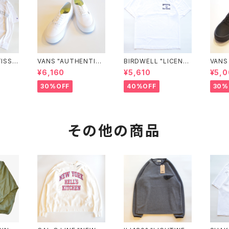
ISSE
VANS "AUTHENTIC
BIRDWELL "LICENSE
VANS
LETI
VR3 VN0005UDTB
PLATE TEE"
(BLA
¥6,160
¥5,610
¥5,0
ee"
D"
30%OFF
40%OFF
30%
その他の商品