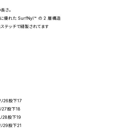
長さ。
た SurfNyl™️ の 2 層構造
ステッチで縫製されてます
リ26股下17
リ27股下18
リ28股下19
リ29股下21