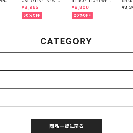
PING
CAL O LINE "NEW Y
ILL180° "LIGHTWEI
SHAK
ORK HELL'S KITCHE
GHT FLEECE CREW-
ent D
¥8,965
¥8,800
¥3,3
N SWEAT SHIRT"
NECK"
der 7
50%OFF
20%OFF
CATEGORY
商品一覧に戻る