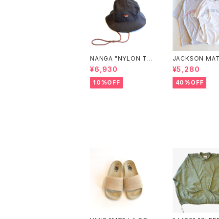
NANGA "NYLON TU
JACKSON MAT
SSER SUNSHADE H
"RUSSELL ATH
¥6,930
¥5,280
AT"
C×JM Logo T
10%OFF
40%OFF