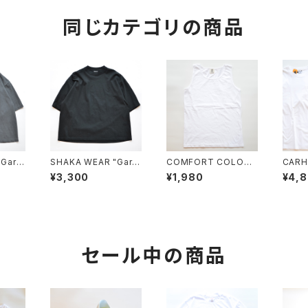
同じカテゴリの商品
"Garm
SHAKA WEAR "Garm
COMFORT COLORS
CARH
Shoul
ent Dye Drop Shoul
"Garment Dyed 6.1
FIT 
¥3,300
¥1,980
¥4,
der 7.5 OZ"
oz Tank"
SHOR
CKET
セール中の商品