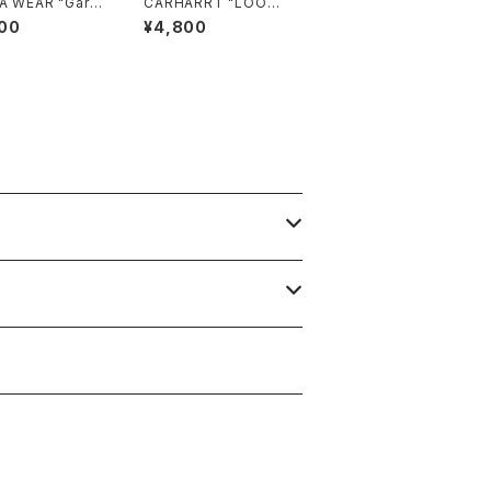
A WEAR "Garm
CARHARRT "LOOSE
ye Drop Shoul
FIT HEAVYWEIGHT
00
¥4,800
.5 OZ"
SHORT-SLEEVE PO
CKET T-SHIRT"