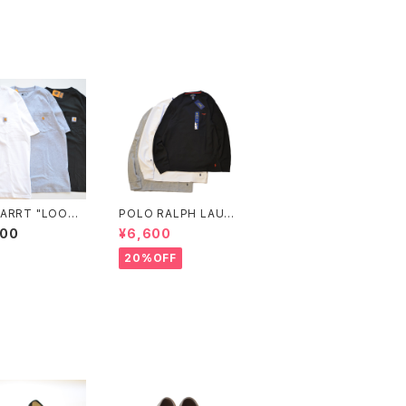
ARRT "LOOSE
POLO RALPH LAUR
HEAVYWEIGHT
EN "WAFFLE L/S TE
800
¥6,600
T-SLEEVE PO
E"
 T-SHIRT"
20%OFF