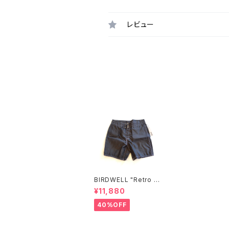
レビュー
BIRDWELL "Retro Cl
assic 300 Boardsho
¥11,880
rts" Black
40%OFF