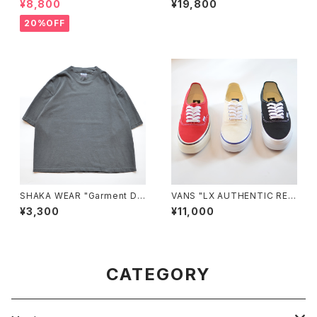
¥8,800
¥19,800
20%OFF
SHAKA WEAR "Garment Dy
VANS "LX AUTHENTIC REIS
e Drop Shoulder 7.5 OZ"
SUE 44"
¥3,300
¥11,000
CATEGORY