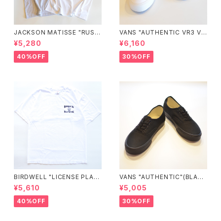
JACKSON MATISSE "RUSS
VANS "AUTHENTIC VR3 VN
ELL ATHLETIC×JM Logo T
0005UDTBD"
¥5,280
¥6,160
ee"
40%OFF
30%OFF
BIRDWELL "LICENSE PLAT
VANS "AUTHENTIC"(BLAC
E TEE"
K/BLACK)
¥5,610
¥5,005
40%OFF
30%OFF