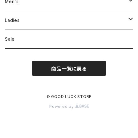
Men's
Jackson Matisse
Ladies
ILL180°
Unfil
Sale
REMI RELIEF
REMI RELIEF
商品一覧に戻る
CAL O LINE
R JUBILEE
OPHRYS
MEYAME
© GOOD LUCK STORE
Powered by
Nanga
THE HANDSOME
THRIFTY LOOK
SEA