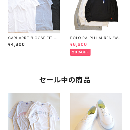
CARHARRT "LOOSE FIT HE
POLO RALPH LAUREN "WA
AVYWEIGHT SHORT-SLEEV
FFLE L/S TEE"
¥4,800
¥6,600
E POCKET T-SHIRT"
20%OFF
セール中の商品