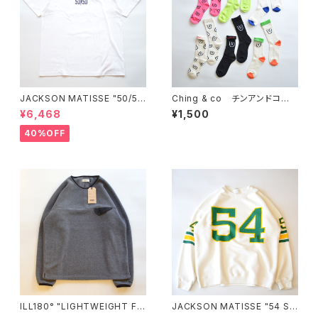
JACKSON MATISSE "50/50
Ching & co チンアンドコ
Tee"
ー "SYMBOL SOX"
¥6,468
¥1,500
40%OFF
ILL180° "LIGHTWEIGHT FL
JACKSON MATISSE "54 S
EECE CREW-NECK"
WEAT"