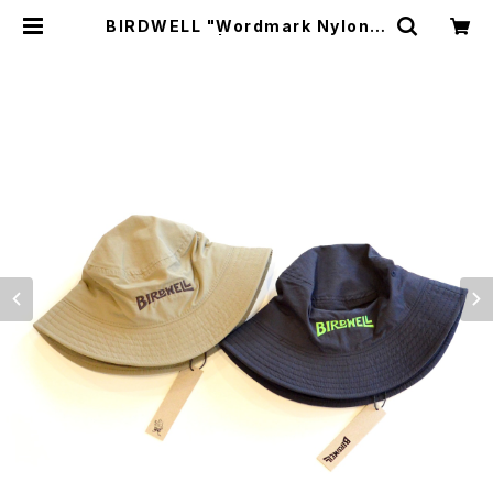
BIRDWELL "Wordmark Nylon B
ucket Hat" | GOOD LUCK STO
RE