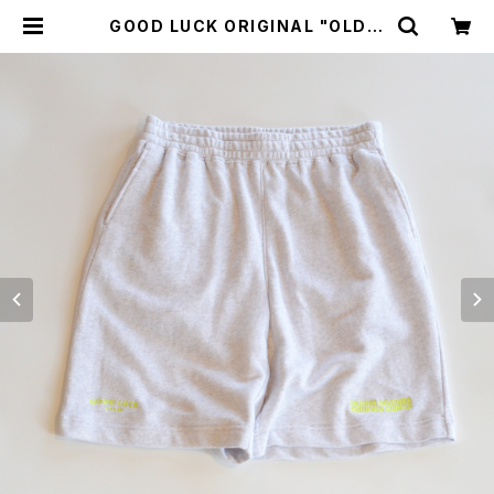
GOOD LUCK ORIGINAL "OLDEI
S GOODIES" S/S Sweat shorts
| GOOD LUCK STORE