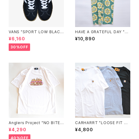
VANS "SPORT LOW BLAC
HAVE A GRATEFUL DAY "A
K"
MPLE EASY PANTS"
¥6,160
¥10,890
30%OFF
Anglers Project "NO BITE"
CARHARRT "LOOSE FIT HE
GLOW HEAT REACTIVE S/S
AVYWEIGHT SHORT-SLEEV
¥4,290
¥4,800
T-SHIRTS
E POCKET T-SHIRT"
40%OFF