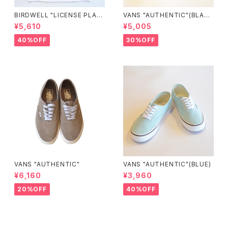
BIRDWELL "LICENSE PLAT
VANS "AUTHENTIC"(BLAC
E TEE"
K/BLACK)
¥5,610
¥5,005
40%OFF
30%OFF
VANS "AUTHENTIC"
VANS "AUTHENTIC"(BLUE)
¥6,160
¥3,960
20%OFF
40%OFF