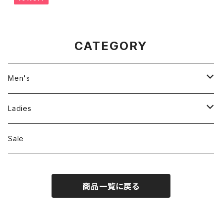
CATEGORY
Men's
Jackson Matisse
Ladies
ILL180°
Unfil
Sale
REMI RELIEF
REMI RELIEF
商品一覧に戻る
CAL O LINE
R JUBILEE