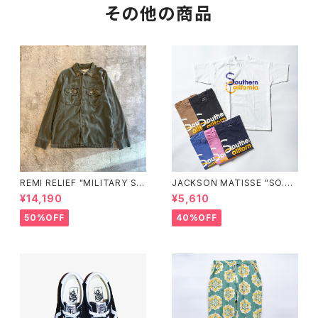
その他の商品
REMI RELIEF "MILITARY SHI
JACKSON MATISSE "SO.CA
RT（襟：花茎スタッズ）"
L"
¥14,190
¥5,610
50%OFF
40%OFF