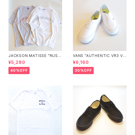
JACKSON MATISSE "RUSS
VANS "AUTHENTIC VR3 VN
ELL ATHLETIC×JM Logo T
0005UDTBD"
¥5,280
¥6,160
ee"
40%OFF
30%OFF