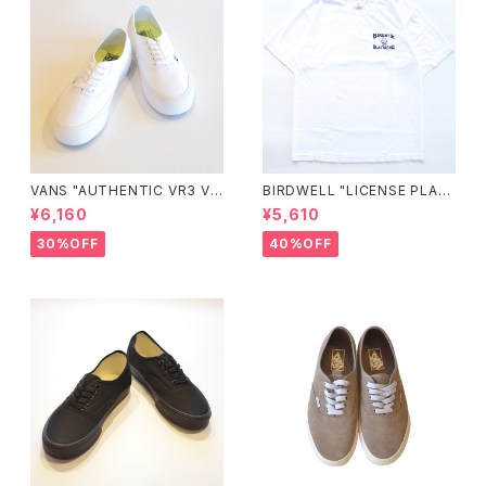
VANS "AUTHENTIC VR3 VN
BIRDWELL "LICENSE PLAT
0005UDTBD"
E TEE"
¥6,160
¥5,610
30%OFF
40%OFF