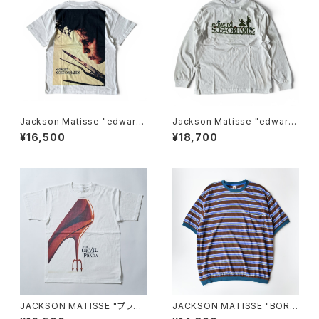
Jackson Matisse "edward
Jackson Matisse "edward
SCISSORHANDS Face Te
SCISSORHANDS Longslee
¥16,500
¥18,700
e"
ve Tee"
JACKSON MATISSE "プラダ
JACKSON MATISSE "BORD
を着た悪魔 POSTER Tee"
ER Tee"