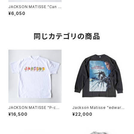
JACKSON MATISSE "Can K
eeper"
¥6,050
同じカテゴリの商品
JACKSON MATISSE "P-cha
Jackson Matisse "edward
n Tee"
SCISSORHANDS POSTER L
¥16,500
¥22,000
ongsleeve Tee"