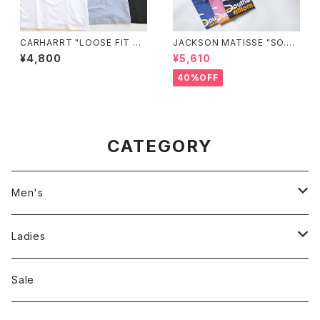
CARHARRT "LOOSE FIT HE
JACKSON MATISSE "SO.CA
AVYWEIGHT SHORT-SLEEV
L"
¥4,800
¥5,610
E POCKET T-SHIRT"
40%OFF
CATEGORY
Men's
Jackson Matisse
Ladies
ILL180°
Unfil
Sale