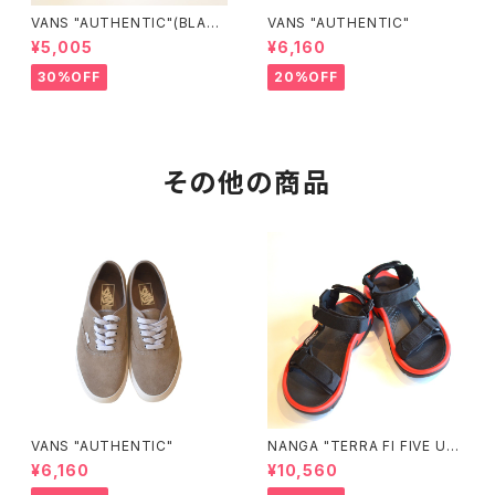
VANS "AUTHENTIC"(BLAC
VANS "AUTHENTIC"
K/BLACK)
¥5,005
¥6,160
30%OFF
20%OFF
その他の商品
VANS "AUTHENTIC"
NANGA "TERRA FI FIVE UNI
VERSAL"
¥6,160
¥10,560