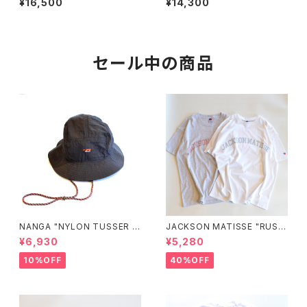
¥16,500
¥14,300
セール中の商品
NANGA "NYLON TUSSER S
JACKSON MATISSE "RUSS
UNSHADE HAT"
ELL ATHLETIC×JM Logo T
¥6,930
¥5,280
ee"
10%OFF
40%OFF