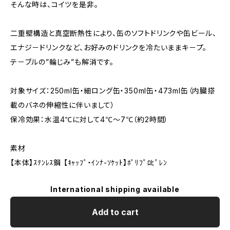
そんな時は、コイツを是非。
二重壁構造と真空断熱性により、缶のソフトドリンクや缶ビール、
エナジ－ドリンクなど、お好みのドリンクを冷たいままキ－プ。
テ－ブルの”輪じみ”も解消です。
対象サイズ：250ml缶・細ロング缶・350ml缶・473ml缶（内臓搭
載のバネの伸縮性に伴いまして）
保冷効果：水温4℃に対して4℃～7℃（約2時間）
素材
【本体】ｽﾃﾝﾚｽ鋼 【ｷｬｯﾌﾟ・ｲﾝﾅ-ｿｹｯﾄ】ﾎﾟﾘﾌﾟﾛﾋﾟﾚﾝ
International shipping available
Add to cart