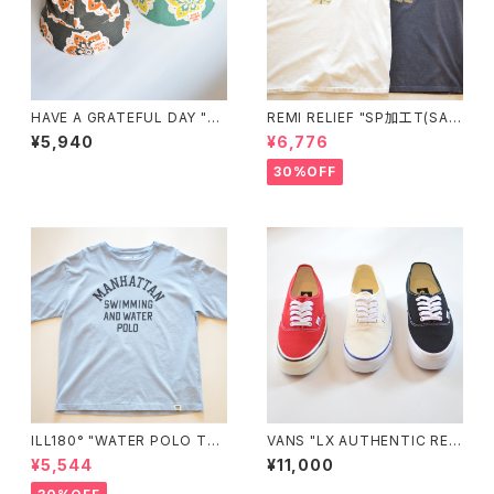
HAVE A GRATEFUL DAY "B
REMI RELIEF "SP加工T(SAC
UCKET HAT"
RAMENT)"
¥5,940
¥6,776
30%OFF
ILL180° "WATER POLO TE
VANS "LX AUTHENTIC REIS
E"
SUE 44"
¥5,544
¥11,000