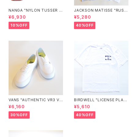
NANGA "NYLON TUSSER S
JACKSON MATISSE "RUSS
UNSHADE HAT"
ELL ATHLETIC×JM Logo T
¥6,930
¥5,280
ee"
10%OFF
40%OFF
VANS "AUTHENTIC VR3 VN
BIRDWELL "LICENSE PLAT
0005UDTBD"
E TEE"
¥6,160
¥5,610
30%OFF
40%OFF