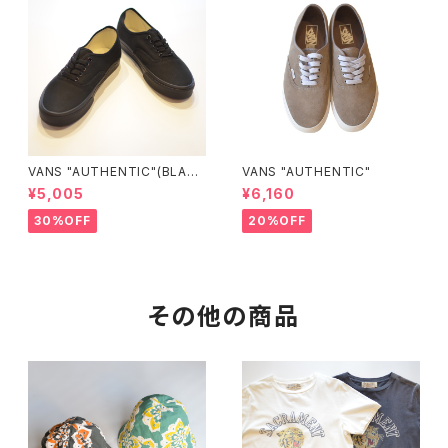
VANS "AUTHENTIC"(BLAC
VANS "AUTHENTIC"
K/BLACK)
¥5,005
¥6,160
30%OFF
20%OFF
その他の商品