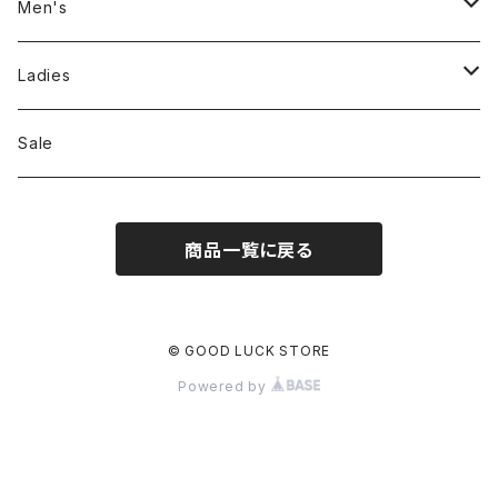
Men's
Jackson Matisse
Ladies
ILL180°
Unfil
Sale
REMI RELIEF
REMI RELIEF
商品一覧に戻る
CAL O LINE
R JUBILEE
OPHRYS
MEYAME
© GOOD LUCK STORE
Powered by
Nanga
THE HANDSOME
THRIFTY LOOK
SEA