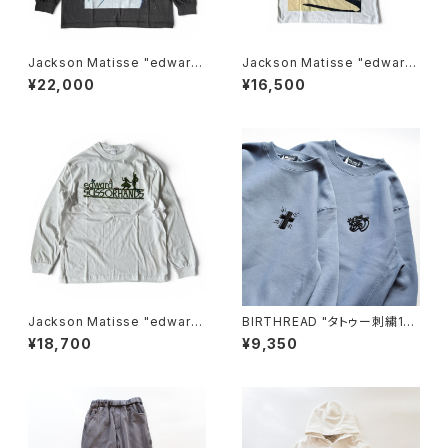
Jackson Matisse "edward
Jackson Matisse "edward
SCISSORHANDS POSTER L
SCISSORHANDS Face Te
¥22,000
¥16,500
ongsleeve Tee"
e"
Jackson Matisse "edward
BIRTHREAD "タトゥー刺繍12.
SCISSORHANDS Longslee
7ozクルーネックスウェット"
¥18,700
¥9,350
ve Tee"