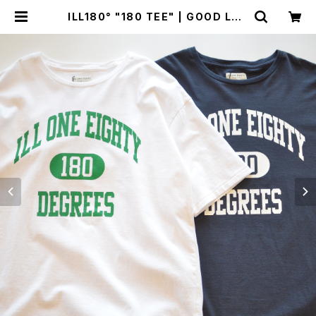
ILL180° "180 TEE" | GOOD LUC
K STORE