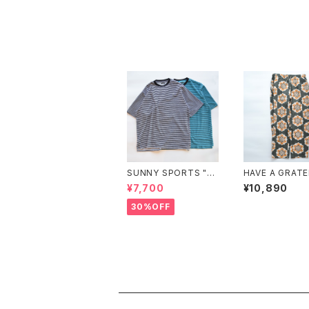
SUNNY SPORTS "PI
HAVE A GRAT
LE BORDER SS TEE"
DAY "AMPLE E
¥7,700
¥10,890
ANTS"
30%OFF