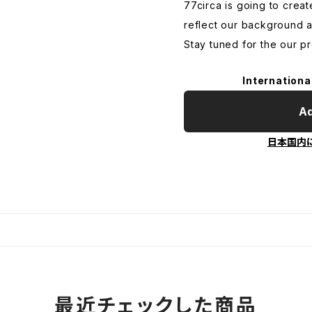
77circa is going to creat
reflect our background a
Stay tuned for the our p
Internationa
Ad
日本国内
最近チェックした商品