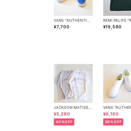
VANS "AUTHENTIC"
REMI RELIFE 
Sidewall Print CLAS
竺フットボールS/
¥7,700
¥19,580
SIC BLUE VN000Z7
ツ(11)"
410Z
JACKSON MATISSE
VANS "AUTHE
"RUSSELL ATHLETI
VR3 VN0005
¥5,280
¥6,160
C×JM Logo Tee"
D"
40%OFF
30%OFF