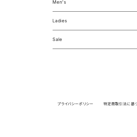
Men's
Jackson Matisse
Ladies
ILL180°
Unfil
Sale
REMI RELIEF
REMI RELIEF
CAL O LINE
R JUBILEE
OPHRYS
MEYAME
プライバシーポリシー
特定商取引法に基
Nanga
THE HANDSOME
THRIFTY LOOK
SEA