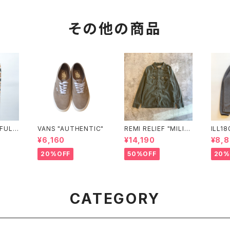
その他の商品
EFUL
VANS "AUTHENTIC"
REMI RELIEF "MILIT
ILL180° "LIG
ASY P
ARY SHIRT（襟：花茎
GHT 
¥6,160
¥14,190
¥8,
スタッズ）"
NECK
20%OFF
50%OFF
20%
CATEGORY