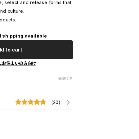
e, select and release forms that
nd culture.
roducts.
l shipping available
d to cart
にお住まいの方向け
通報する
(20)