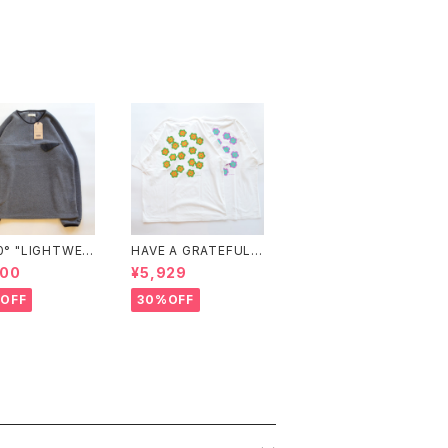
HTWEI
HAVE A GRATEFUL
FLEECE CREW-
DAY "T-SHIRT -STO
800
¥5,929
"
NED"
OFF
30%OFF