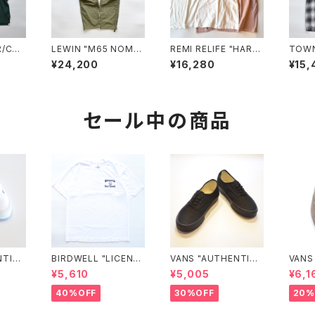
"R/C天
LEWIN "M65 NOMA
REMI RELIFE "HARD
TOWN
Sシャ
D PANTS"
SP加工20/天竺BIGサ
OMBR
¥24,200
¥16,280
¥15,
イズT(naja)"
AR S/
セール中の商品
NTIC
BIRDWELL "LICENSE
VANS "AUTHENTIC"
VANS
UDTB
PLATE TEE"
(BLACK/BLACK)
¥5,610
¥5,005
¥6,1
40%OFF
30%OFF
20%