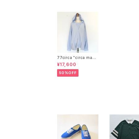
77circa "circa make
pullover hood wide
¥17,600
shirt"
50%OFF