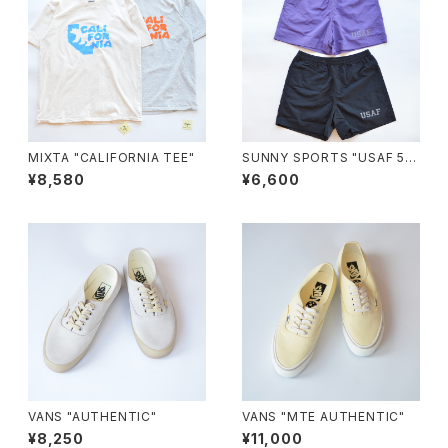
MIXTA "CALIFORNIA TEE"
SUNNY SPORTS "USAF 5in
ch baggy shorts"
¥8,580
¥6,600
VANS "AUTHENTIC"
VANS "MTE AUTHENTIC"
¥8,250
¥11,000