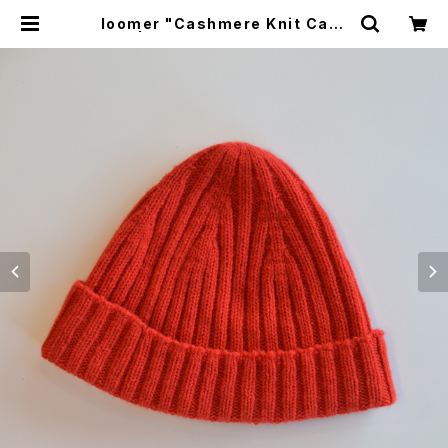
loomer "Cashmere Knit Cap"
| GOOD LUCK STORE