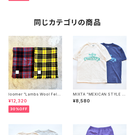
同じカテゴリの商品
loomer "Lambs Wool Felte
MIXTA "MEXICAN STYLE T
d Stole"
EE"
¥12,320
¥8,580
30%OFF