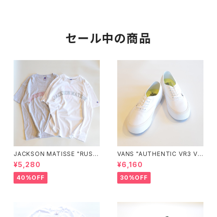
セール中の商品
JACKSON MATISSE "RUSS
VANS "AUTHENTIC VR3 VN
ELL ATHLETIC×JM Logo T
0005UDTBD"
¥5,280
¥6,160
ee"
40%OFF
30%OFF