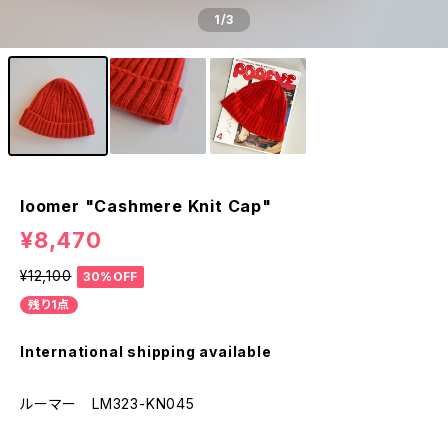
1
/3
loomer "Cashmere Knit Cap"
¥8,470
¥12,100
30%OFF
残り1点
International shipping available
ルーマー LM323-KN045