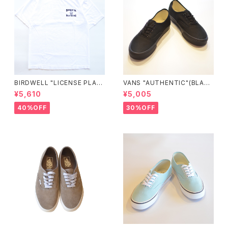
BIRDWELL "LICENSE PLAT
VANS "AUTHENTIC"(BLAC
E TEE"
K/BLACK)
¥5,610
¥5,005
40%OFF
30%OFF