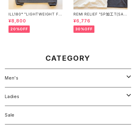
ILL180° "LIGHTWEIGHT FL
REMI RELIEF "SP加工T(SAC
EECE CREW-NECK"
RAMENT)"
¥8,800
¥6,776
20%OFF
30%OFF
CATEGORY
Men's
Jackson Matisse
Ladies
ILL180°
Unfil
Sale
REMI RELIEF
REMI RELIEF