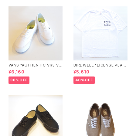
VANS "AUTHENTIC VR3 VN
BIRDWELL "LICENSE PLAT
0005UDTBD"
E TEE"
¥6,160
¥5,610
30%OFF
40%OFF