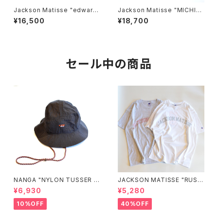
Jackson Matisse "edward
Jackson Matisse "MICHIG
SCISSORHANDS Face Te
AN STATE FOOTBALL Tee"
¥16,500
¥18,700
e"
セール中の商品
NANGA "NYLON TUSSER S
JACKSON MATISSE "RUSS
UNSHADE HAT"
ELL ATHLETIC×JM Logo T
¥6,930
¥5,280
ee"
10%OFF
40%OFF