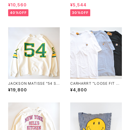
VERSAL"
¥10,560
¥5,544
40%OFF
30%OFF
JACKSON MATISSE "54 S
CARHARRT "LOOSE FIT HE
WEAT"
AVYWEIGHT SHORT-SLEEV
¥19,800
¥4,800
E POCKET T-SHIRT"