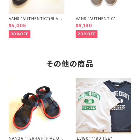
VANS "AUTHENTIC"(BLAC
VANS "AUTHENTIC"
K/BLACK)
¥5,005
¥6,160
30%OFF
20%OFF
その他の商品
NANGA "TERRA FI FIVE UNI
ILL180° "180 TEE"