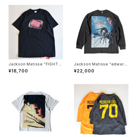
Jackson Matisse "FIGHT C
Jackson Matisse "edward
LUB Tee" Black
SCISSORHANDS POSTER L
¥18,700
¥22,000
ongsleeve Tee"