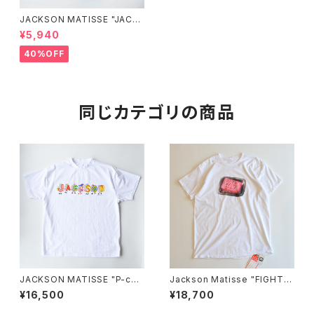
JACKSON MATISSE "JACK
SON MATISSE Tee"
¥5,940
40%OFF
同じカテゴリの商品
JACKSON MATISSE "P-cha
Jackson Matisse "FIGHT C
n Tee"
LUB Tee" White
¥16,500
¥18,700