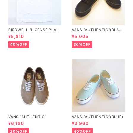
BIRDWELL "LICENSE PLAT
VANS "AUTHENTIC"(BLAC
E TEE"
K/BLACK)
¥5,610
¥5,005
40%OFF
30%OFF
VANS "AUTHENTIC"
VANS "AUTHENTIC"(BLUE)
¥6,160
¥3,960
20%OFF
40%OFF