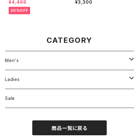
¥4,466
¥3,300
ack Tee"
30%OFF
CATEGORY
Men's
Jackson Matisse
Ladies
ILL180°
Unfil
Sale
REMI RELIEF
REMI RELIEF
商品一覧に戻る
CAL O LINE
R JUBILEE