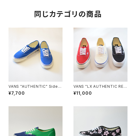
同じカテゴリの商品
VANS "AUTHENTIC" Sidew
VANS "LX AUTHENTIC REIS
all Print CLASSIC BLUE VN
SUE 44"
¥7,700
¥11,000
000Z7410Z