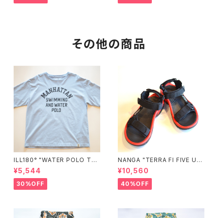
その他の商品
ILL180° "WATER POLO TE
NANGA "TERRA FI FIVE UNI
E"
VERSAL"
¥5,544
¥10,560
30%OFF
40%OFF