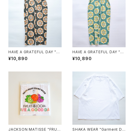
HAVE A GRATEFUL DAY "A
HAVE A GRATEFUL DAY "A
MPLE EASY PANTS"
MPLE EASY PANTS"
¥10,890
¥10,890
JACKSON MATISSE "FRUIT
SHAKA WEAR "Garment Dy
OF THE LOOM×JM Logo P
e Drop Shoulder 7.5 OZ"