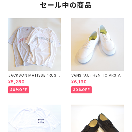
セール中の商品
JACKSON MATISSE "RUSS
VANS "AUTHENTIC VR3 VN
ELL ATHLETIC×JM Logo T
0005UDTBD"
¥5,280
¥6,160
ee"
40%OFF
30%OFF