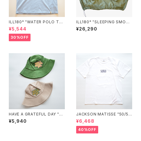
ILL180° "WATER POLO TE
ILL180° "SLEEPING SMOC
E"
K"
¥5,544
¥26,290
30%OFF
HAVE A GRATEFUL DAY "C
JACKSON MATISSE "50/50
ORDUROY HAT"
Tee"
¥5,940
¥6,468
40%OFF