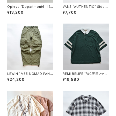
Ophrys "Department6-1 (T
VANS "AUTHENTIC" Sidew
ime to turn Tee)"
all Print CLASSIC BLUE VN
¥13,200
¥7,700
000Z7410Z
LEWIN "M65 NOMAD PANT
REMI RELIFE "R/C天竺フット
S"
ボールS/Sシャツ(11)"
¥24,200
¥19,580