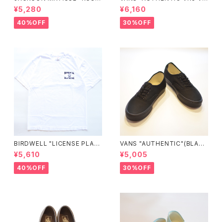
ELL ATHLETIC×JM Logo T
0005UDTBD"
¥5,280
¥6,160
ee"
40%OFF
30%OFF
BIRDWELL "LICENSE PLAT
VANS "AUTHENTIC"(BLAC
E TEE"
K/BLACK)
¥5,610
¥5,005
40%OFF
30%OFF