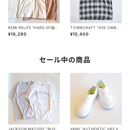
REMI RELIFE "HARD SP加工
TOWNCRAFT "60S OMBRE
20/天竺BIGサイズT(naja)"
LOOP COLLAR S/S SHIRT
¥16,280
¥15,400
S"
セール中の商品
JACKSON MATISSE "RUSS
VANS "AUTHENTIC VR3 VN