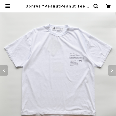
Ophrys "PeanutPeanut Tee" |
GOOD LUCK STORE