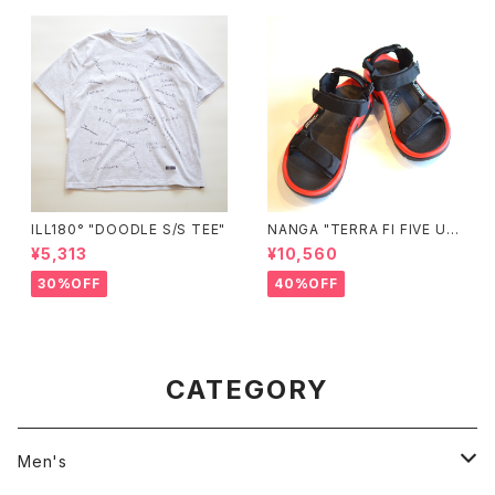
ILL180° "DOODLE S/S TEE"
NANGA "TERRA FI FIVE UNI
VERSAL"
¥5,313
¥10,560
30%OFF
40%OFF
CATEGORY
Men's