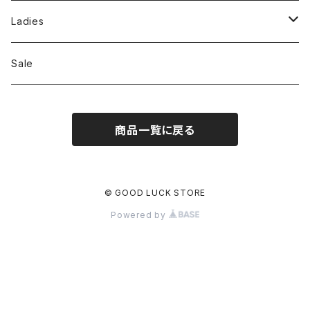
Jackson Matisse
Ladies
ILL180°
Unfil
Sale
REMI RELIEF
REMI RELIEF
商品一覧に戻る
CAL O LINE
R JUBILEE
OPHRYS
MEYAME
© GOOD LUCK STORE
Powered by
Nanga
THE HANDSOME
THRIFTY LOOK
SEA