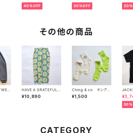
40%OFF
30%OFF
20%
その他の商品
HAVE A GRATEFUL
Ching & co チンアン
JACK
CREW-
DAY "AMPLE EASY P
ドコー " ショート丈Sy
"Las 
¥10,890
¥1,500
¥3,7
ANTS"
mbol"
50%
CATEGORY