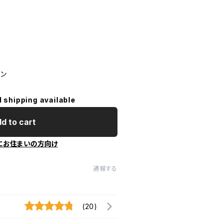
タン
l shipping available
d to cart
にお住まいの方向け
通報する
(20)