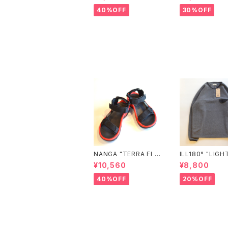
C×JM Logo Tee"
D"
40%OFF
30%OFF
NANGA "TERRA FI FI
ILL180° "LIGHTWEI
VE UNIVERSAL"
GHT FLEECE 
¥10,560
¥8,800
NECK"
40%OFF
20%OFF