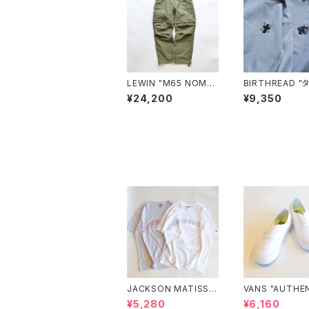
LEWIN "M65 NOMA
BIRTHREAD "
D PANTS"
刺繍12.7ozク
¥24,200
¥9,350
クスウェット"
JACKSON MATISSE
VANS "AUTHE
"RUSSELL ATHLETI
VR3 VN0005
¥5,280
¥6,160