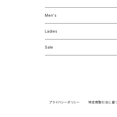
Men's
Jackson Matisse
Ladies
ILL180°
Unfil
Sale
REMI RELIEF
REMI RELIEF
CAL O LINE
R JUBILEE
OPHRYS
MEYAME
プライバシーポリシー
特定商取引法に基
Nanga
THE HANDSOME