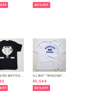
OFF
40%OFF
SON MATISSE
ILL180° "WINONA"
Vegas Tee"
S/S TEE"
40
¥5,544
OFF
30%OFF