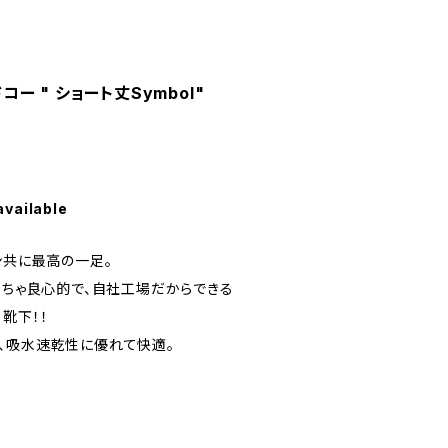
ドコー " ショート丈Symbol"
available
ン共に最高の一足。
くちゃ良心的で、自社工場だからできる
靴下！！
、吸水速乾性に優れて快適。