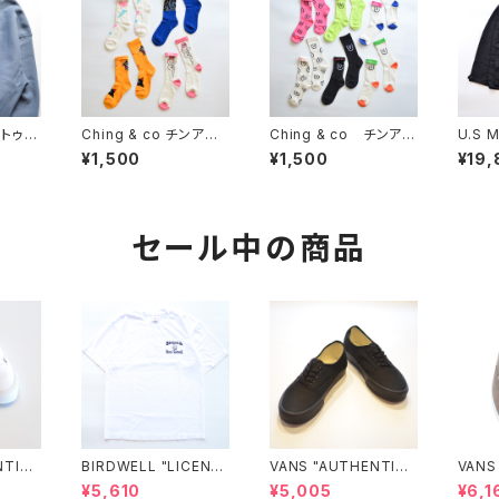
タトゥー
Ching & co チンアン
Ching & co チンアン
U.S M
ルーネッ
ドコー "SOX"
ドコー "SYMBOL S
FATI
¥1,500
¥1,500
¥19,
OX"
OTTO
COMM
EL O
D"
セール中の商品
NTIC
BIRDWELL "LICENSE
VANS "AUTHENTIC"
VANS
UDTB
PLATE TEE"
(BLACK/BLACK)
¥5,610
¥5,005
¥6,1