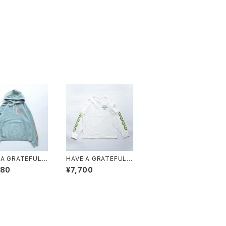
 A GRATEFUL
HAVE A GRATEFUL
"HOODIE SWEA
DAY "L/S T-SHIRT -
180
¥7,700
RT -SF GRASS"
HELIOTROPISM"