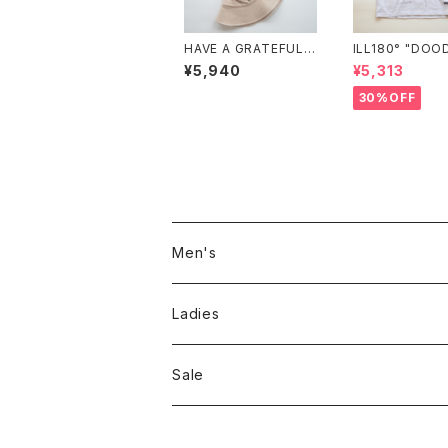
HAVE A GRATEFUL
ILL180° "DOOD
DAY "CORDUROY H
S TEE"
¥5,940
¥5,313
AT"
30%OFF
Men's
Jackson Matisse
Ladies
ILL180°
Unfil
Sale
REMI RELIEF
REMI RELIEF