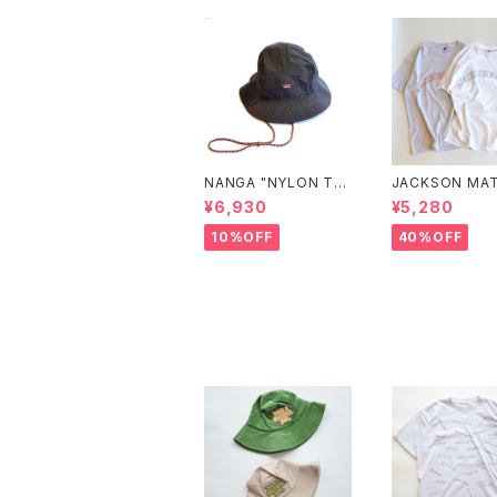
NANGA "NYLON TU
JACKSON MAT
SSER SUNSHADE H
"RUSSELL ATH
¥6,930
¥5,280
AT"
C×JM Logo T
10%OFF
40%OFF