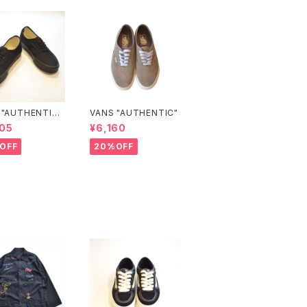
 "AUTHENTIC"
VANS "AUTHENTIC"
CK/BLACK)
05
¥6,160
OFF
20%OFF