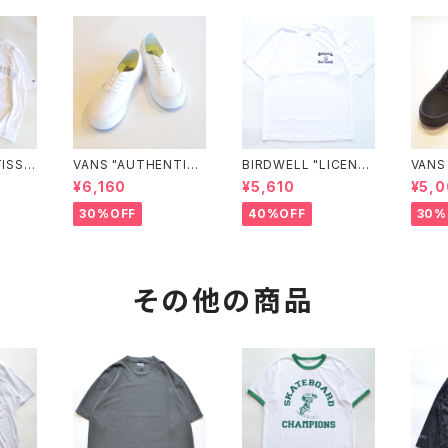
ISSE
VANS "AUTHENTIC
BIRDWELL "LICENSE
VANS
LETI
VR3 VN0005UDTB
PLATE TEE"
(BLA
¥6,160
¥5,610
¥5,0
ee"
D"
30%OFF
40%OFF
30%
その他の商品