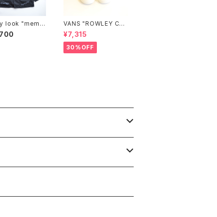
ty look "memo
VANS "ROWLEY CLA
ctive coverall"
SSIC SHOES"
,700
¥7,315
30%OFF