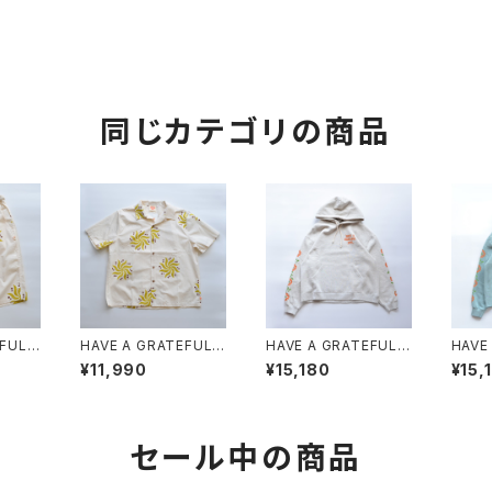
同じカテゴリの商品
EFUL
HAVE A GRATEFUL
HAVE A GRATEFUL
HAVE
SHOR
DAY "S/S SHIRT"
DAY "HOODIE SWEA
DAY 
¥11,990
¥15,180
¥15,
TSHIRT -SF GRASS"
TSHI
セール中の商品