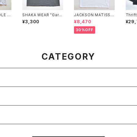
LE S/
SHAKA WEAR "Garm
JACKSON MATISSE
Thrif
ent Dye Drop Shoul
"SKATEBOARD CHA
rial a
¥3,300
¥8,470
¥29
der 7.5 OZ"
MPIONS Tee"
30%OFF
CATEGORY