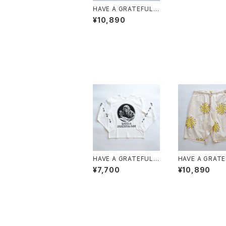
HAVE A GRATEFUL
DAY "AMPLE EASY P
¥10,890
ANTS"
HAVE A GRATEFUL
HAVE A GRAT
DAY "L/S SHIRT -PL
DAY "BOARD 
¥7,700
¥10,890
AY DEAD"
TS"