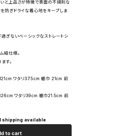
合いと上品さが特徴で表面の不規則な
を防ぎドライな着心地をキープしま
ド過ぎないベーシックなストレートシ
ム紐仕様。
ります。
21cm ワタリ37.5cm 裾巾 21cm 前
126cm ワタリ39cm 裾巾21.5cm 前
l shipping available
d to cart