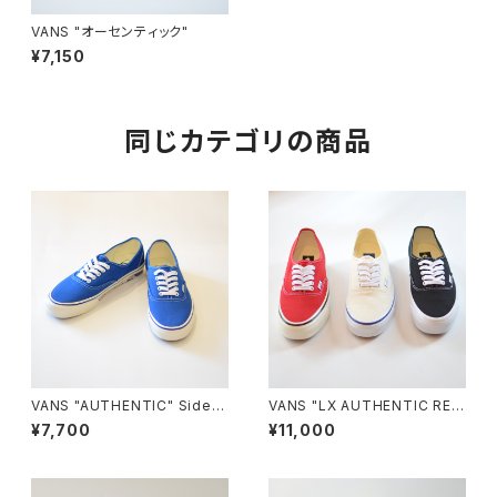
VANS "オーセンティック"
¥7,150
同じカテゴリの商品
VANS "AUTHENTIC" Sidew
VANS "LX AUTHENTIC REIS
all Print CLASSIC BLUE VN
SUE 44"
¥7,700
¥11,000
000Z7410Z