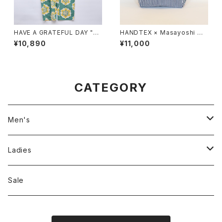
HAVE A GRATEFUL DAY "A
HANDTEX × Masayoshi Wa
MPLE EASY PANTS"
tanab "Smile Peace Sign T
¥10,890
¥11,000
ote Bag"
CATEGORY
Men's
Jackson Matisse
Ladies
ILL180°
Unfil
Sale
REMI RELIEF
REMI RELIEF