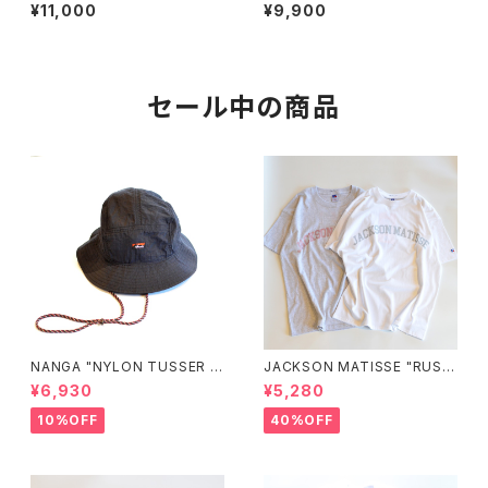
ーズ ボートシューズ"
¥11,000
¥9,900
セール中の商品
NANGA "NYLON TUSSER S
JACKSON MATISSE "RUSS
UNSHADE HAT"
ELL ATHLETIC×JM Logo T
¥6,930
¥5,280
ee"
10%OFF
40%OFF