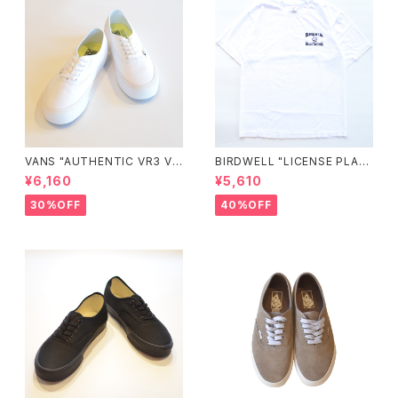
VANS "AUTHENTIC VR3 VN
BIRDWELL "LICENSE PLAT
0005UDTBD"
E TEE"
¥6,160
¥5,610
30%OFF
40%OFF