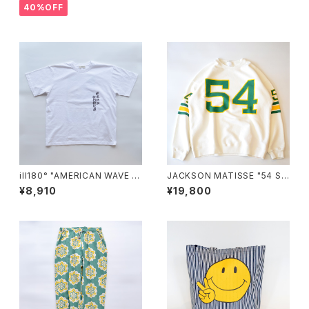
40%OFF
ill180° "AMERICAN WAVE T
JACKSON MATISSE "54 S
EE"
WEAT"
¥8,910
¥19,800