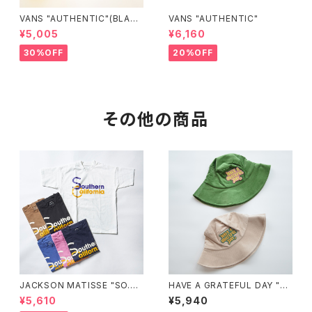
VANS "AUTHENTIC"(BLAC
VANS "AUTHENTIC"
K/BLACK)
¥5,005
¥6,160
30%OFF
20%OFF
その他の商品
JACKSON MATISSE "SO.CA
HAVE A GRATEFUL DAY "C
L"
ORDUROY HAT"
¥5,610
¥5,940