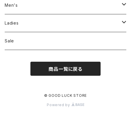
Men's
Jackson Matisse
Ladies
ILL180°
Unfil
Sale
REMI RELIEF
REMI RELIEF
商品一覧に戻る
CAL O LINE
R JUBILEE
OPHRYS
MEYAME
© GOOD LUCK STORE
Powered by
Nanga
THE HANDSOME
THRIFTY LOOK
SEA