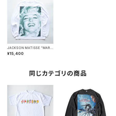
JACKSON MATISSE "MARIL
YN MONROE Longsleeve T
¥15,400
ee"
同じカテゴリの商品