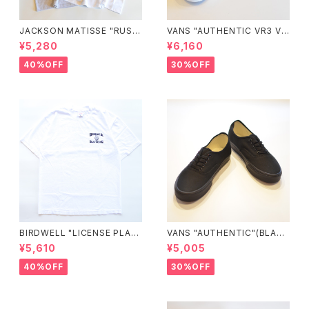
JACKSON MATISSE "RUSS
VANS "AUTHENTIC VR3 VN
ELL ATHLETIC×JM Logo T
0005UDTBD"
¥5,280
¥6,160
ee"
40%OFF
30%OFF
BIRDWELL "LICENSE PLAT
VANS "AUTHENTIC"(BLAC
E TEE"
K/BLACK)
¥5,610
¥5,005
40%OFF
30%OFF