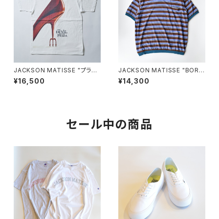
JACKSON MATISSE "プラダ
JACKSON MATISSE "BORD
を着た悪魔 POSTER Tee"
ER Tee"
¥16,500
¥14,300
セール中の商品