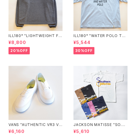
ILL180° "LIGHTWEIGHT FL
ILL180° "WATER POLO TE
EECE CREW-NECK"
E"
¥8,800
¥5,544
20%OFF
30%OFF
VANS "AUTHENTIC VR3 VN
JACKSON MATISSE "SO.CA
0005UDTBD"
L"
¥6,160
¥5,610