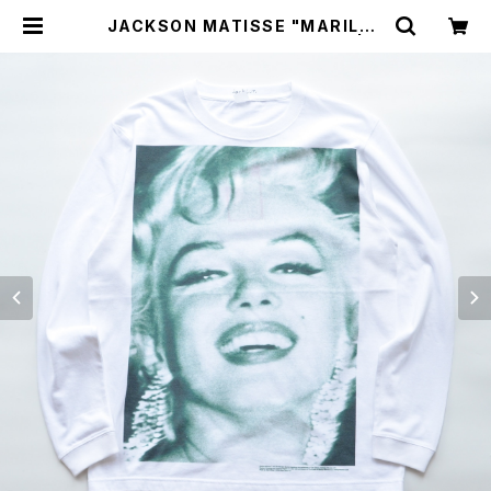
JACKSON MATISSE "MARILYN
MONROE Longsleeve Tee" | G
OOD LUCK STORE