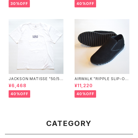
30%OFF
40%OFF
JACKSON MATISSE "50/50
AIRWALK "RIPPLE SLIP-O
Tee"
N"
¥6,468
¥11,220
40%OFF
40%OFF
CATEGORY