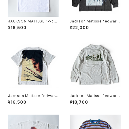
JACKSON MATISSE "P-cha
Jackson Matisse "edward
n Tee"
SCISSORHANDS POSTER L
¥16,500
¥22,000
ongsleeve Tee"
Jackson Matisse "edward
Jackson Matisse "edward
SCISSORHANDS Face Te
SCISSORHANDS Longslee
¥16,500
¥18,700
e"
ve Tee"