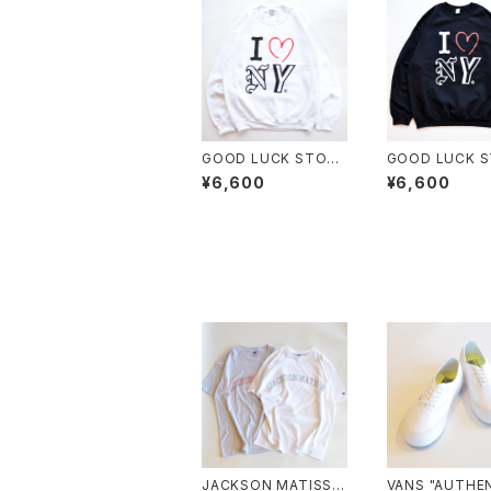
GOOD LUCK STORE
GOOD LUCK 
ORIGINAL "I LOVE N
ORIGINAL "I L
¥6,600
¥6,600
EW YORK SWEAT"
EW YORK SWE
JACKSON MATISSE
VANS "AUTHE