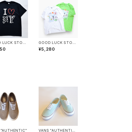
 LUCK STORE
GOOD LUCK STORE
NAL "I LOVE N
"ORIGINAL SURF AR
950
¥5,280
ORK TEE"
T Tee"
 "AUTHENTIC"
VANS "AUTHENTIC"