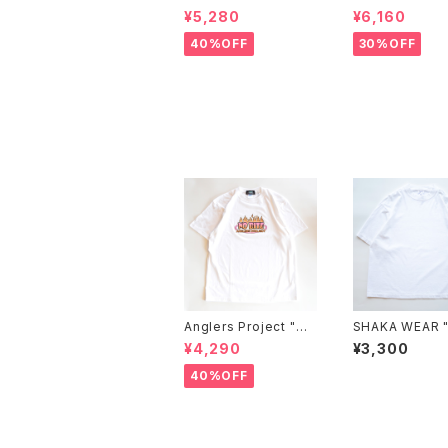
"RUSSELL ATHLETI
VR3 VN0005
¥5,280
¥6,160
C×JM Logo Tee"
D"
40%OFF
30%OFF
Anglers Project "NO
SHAKA WEAR 
BITE" GLOW HEAT R
ent Dye Drop 
¥4,290
¥3,300
EACTIVE S/S T-SHI
der 7.5 OZ"
RTS
40%OFF