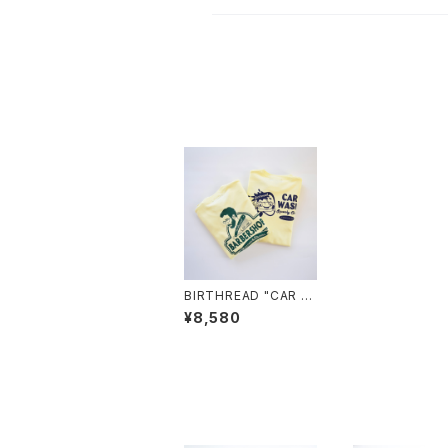
BIRTHREAD "CAR W
ASH × BARBER SHO
¥8,580
P" GOOD LUCK ST
ORE別注