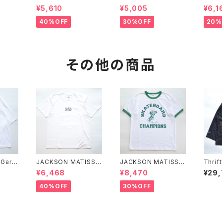
UDTB
PLATE TEE"
(BLACK/BLACK)
¥5,610
¥5,005
¥6,1
40%OFF
30%OFF
20%
その他の商品
"Garm
JACKSON MATISSE
JACKSON MATISSE
Thrif
Shoul
"50/50 Tee"
"SKATEBOARD CHA
rial a
¥6,468
¥8,470
¥29
MPIONS Tee"
40%OFF
30%OFF