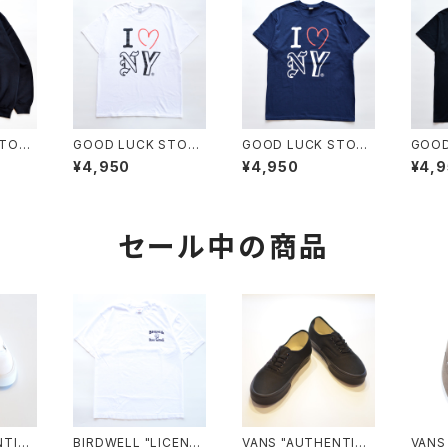
STORE
GOOD LUCK STORE
GOOD LUCK STORE
GOOD
OVE N
ORIGINAL "I LOVE N
ORIGINAL "I LOVE N
ORIGI
¥4,950
¥4,950
¥4,
AT"
EW YORK TEE"
EW YORK TEE"
EW Y
セール中の商品
NTIC
BIRDWELL "LICENSE
VANS "AUTHENTIC"
VANS