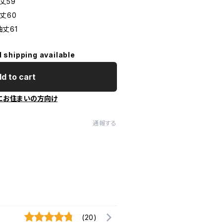
丈59
袖丈60
袖丈61
l shipping available
d to cart
にお住まいの方向け
通報する
(20)