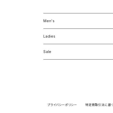
Men's
Jackson Matisse
Ladies
ILL180°
Unfil
Sale
REMI RELIEF
REMI RELIEF
CAL O LINE
R JUBILEE
OPHRYS
MEYAME
プライバシーポリシー
特定商取引法に基
Nanga
THE HANDSOME