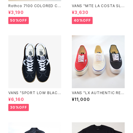
Rothco 7100 COLORED CA
VANS "MTE LA COSTA SLI
MO BDU SHORTS
DE ON"
¥3,190
¥3,630
50%OFF
40%OFF
VANS "SPORT LOW BLAC
VANS "LX AUTHENTIC REIS
K"
SUE 44"
¥6,160
¥11,000
30%OFF