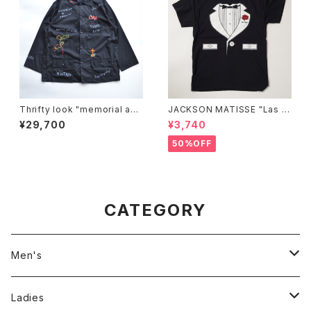
Thrifty look "memorial acti
JACKSON MATISSE "Las V
ve coverall"
egas Tee"
¥29,700
¥3,740
50%OFF
CATEGORY
Men's
Jackson Matisse
Ladies