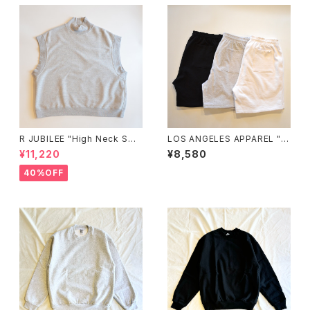
R JUBILEE "High Neck Swe
LOS ANGELES APPAREL "1
at Vest"(gray)
4OZ. HEAVY FLEECE MID-L
¥11,220
¥8,580
ENGTH SHORTS"
40%OFF