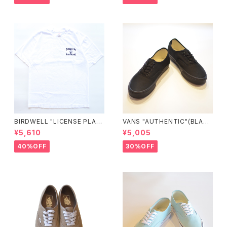
BIRDWELL "LICENSE PLAT
VANS "AUTHENTIC"(BLAC
E TEE"
K/BLACK)
¥5,610
¥5,005
40%OFF
30%OFF