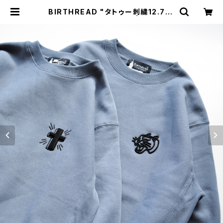
BIRTHREAD "タトゥー刺繍12.7oz
クルーネックスウェット" | GOOD L
UCK STORE