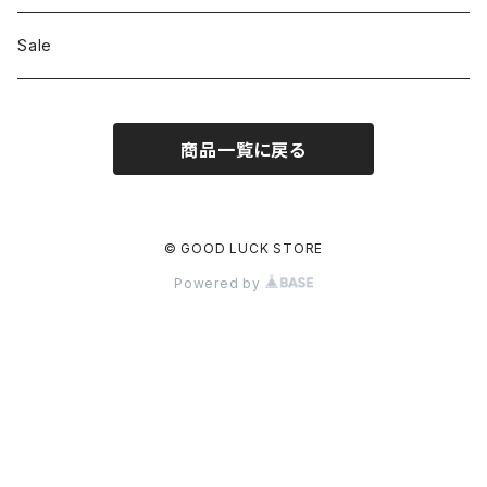
ILL180°
Unfil
Sale
REMI RELIEF
REMI RELIEF
商品一覧に戻る
CAL O LINE
R JUBILEE
OPHRYS
MEYAME
© GOOD LUCK STORE
Powered by
Nanga
THE HANDSOME
THRIFTY LOOK
SEA
PENNY'S
77circa