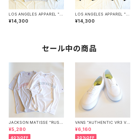
LOS ANGELES APPAREL "1
LOS ANGELES APPAREL "1
4OZ. HEAVY FLEECE PULL
4OZ. HEAVY FLEECE PULL
¥14,300
¥14,300
OVER CREWNECK SWEATS
OVER CREWNECK SWEATS
HIRT"
HIRT"
セール中の商品
JACKSON MATISSE "RUSS
VANS "AUTHENTIC VR3 VN
ELL ATHLETIC×JM Logo T
0005UDTBD"
¥5,280
¥6,160
ee"
40%OFF
30%OFF