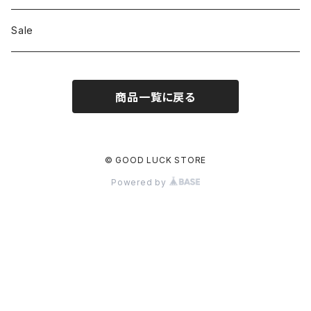
ILL180°
Unfil
Sale
REMI RELIEF
REMI RELIEF
商品一覧に戻る
CAL O LINE
R JUBILEE
OPHRYS
MEYAME
© GOOD LUCK STORE
Powered by
Nanga
THE HANDSOME
THRIFTY LOOK
SEA
PENNY'S
77circa