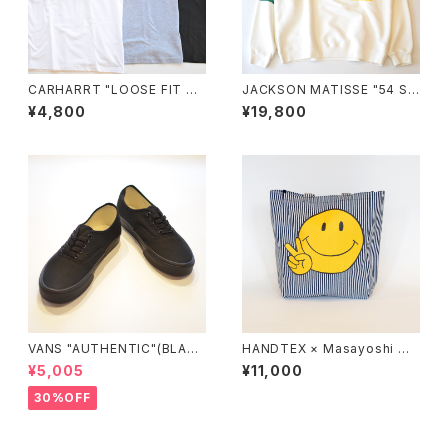
CARHARRT "LOOSE FIT HE
JACKSON MATISSE "54 S
AVYWEIGHT SHORT-SLEEV
WEAT"
¥4,800
¥19,800
E POCKET T-SHIRT"
VANS "AUTHENTIC"(BLAC
HANDTEX × Masayoshi Wa
K/BLACK)
tanab "Smile Peace Sign T
¥5,005
¥11,000
ote Bag"
30%OFF