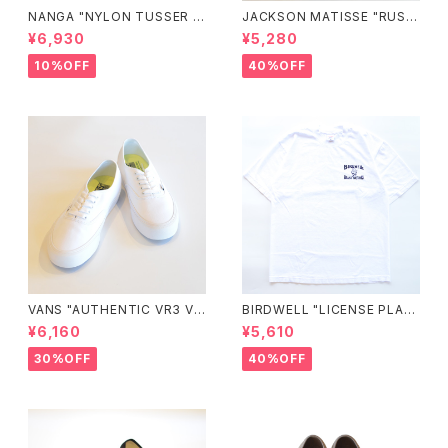
NANGA "NYLON TUSSER S
JACKSON MATISSE "RUSS
UNSHADE HAT"
ELL ATHLETIC×JM Logo T
¥6,930
¥5,280
ee"
10%OFF
40%OFF
VANS "AUTHENTIC VR3 VN
BIRDWELL "LICENSE PLAT
0005UDTBD"
E TEE"
¥6,160
¥5,610
30%OFF
40%OFF