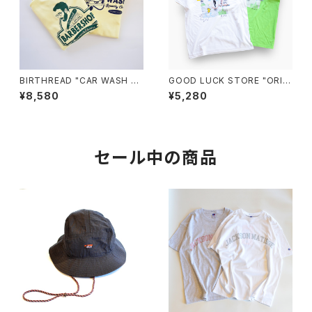
BIRTHREAD "CAR WASH ×
GOOD LUCK STORE "ORIGI
BARBER SHOP" GOOD LUC
NAL SURF ART Tee"
¥8,580
¥5,280
K STORE別注
セール中の商品