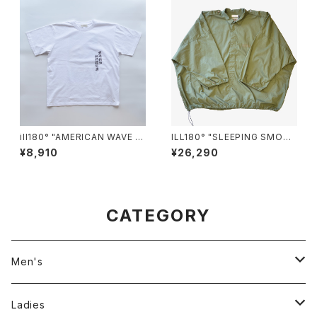
ill180° "AMERICAN WAVE T
ILL180° "SLEEPING SMOC
EE"
K"
¥8,910
¥26,290
CATEGORY
Men's
Jackson Matisse
Ladies