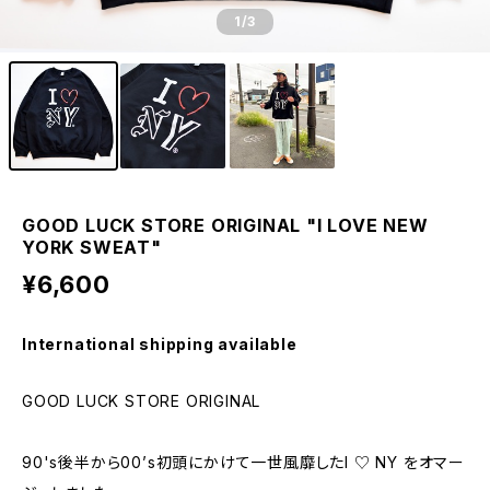
1
/3
GOOD LUCK STORE ORIGINAL "I LOVE NEW
YORK SWEAT"
¥6,600
International shipping available
GOOD LUCK STORE ORIGINAL
90's後半から00’s初頭にかけて一世風靡したI ♡ NY をオマー