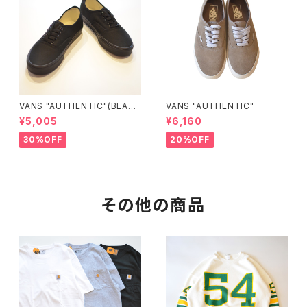
VANS "AUTHENTIC"(BLAC
VANS "AUTHENTIC"
K/BLACK)
¥5,005
¥6,160
30%OFF
20%OFF
その他の商品