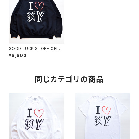
GOOD LUCK STORE ORIGI
NAL "I LOVE NEW YORK S
¥6,600
WEAT"
同じカテゴリの商品