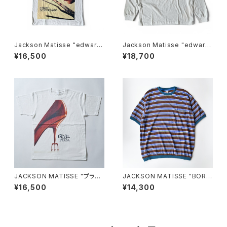
Jackson Matisse "edward
Jackson Matisse "edward
SCISSORHANDS Face Te
SCISSORHANDS Longslee
¥16,500
¥18,700
e"
ve Tee"
JACKSON MATISSE "プラダ
JACKSON MATISSE "BORD
を着た悪魔 POSTER Tee"
ER Tee"
¥16,500
¥14,300