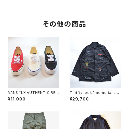
その他の商品
VANS "LX AUTHENTIC REIS
Thrifty look "memorial acti
SUE 44"
ve coverall"
¥11,000
¥29,700