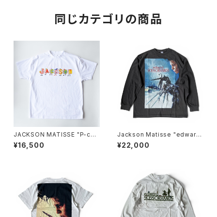
同じカテゴリの商品
JACKSON MATISSE "P-cha
Jackson Matisse "edward
n Tee"
SCISSORHANDS POSTER L
¥16,500
¥22,000
ongsleeve Tee"