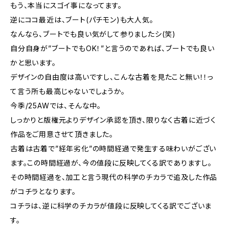
もう、本当にスゴイ事になってます。
逆にココ最近は、ブート(パチモン)も大人気。
なんなら、ブートでも良い気がして参りましたシ(笑)
自分自身が”ブートでもOK！”と言うのであれば、ブートでも良い
かと思います。
デザインの自由度は高いですし、こんな古着を見たこと無い！！っ
て言う所も最高じゃないでしょうか。
今季/25AWでは、そんな中。
しっかりと版権元よりデザイン承認を頂き、限りなく古着に近づく
作品をご用意させて頂きました。
古着は古着で”経年劣化”の時間経過で発生する味わいがござい
ます。この時間経過が、今の値段に反映してくる訳でありますし。
その時間経過を、加工と言う現代の科学のチカラで追及した作品
がコチラとなります。
コチラは、逆に科学のチカラが値段に反映してくる訳でございま
す。