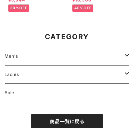
30%OFF
40%OFF
CATEGORY
Men's
Jackson Matisse
Ladies
ILL180°
Unfil
Sale
REMI RELIEF
REMI RELIEF
商品一覧に戻る
CAL O LINE
R JUBILEE