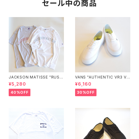
セール中の商品
JACKSON MATISSE "RUSS
VANS "AUTHENTIC VR3 VN
ELL ATHLETIC×JM Logo T
0005UDTBD"
¥5,280
¥6,160
ee"
40%OFF
30%OFF