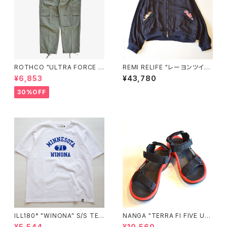
ROTHCO "ULTRA FORCE B
REMI RELIFE "レーヨンツイル
DUカーゴパンツ"
スカジャン(刺繍)"
¥6,853
¥43,780
30%OFF
ILL180° "WINONA" S/S TE
NANGA "TERRA FI FIVE UNI
E"
VERSAL"
¥5,544
¥10,560