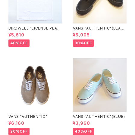
BIRDWELL "LICENSE PLAT
VANS "AUTHENTIC"(BLAC
E TEE"
K/BLACK)
¥5,610
¥5,005
40%OFF
30%OFF
VANS "AUTHENTIC"
VANS "AUTHENTIC"(BLUE)
¥6,160
¥3,960
20%OFF
40%OFF