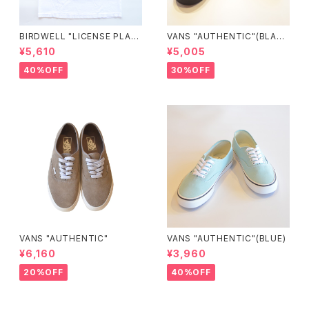
BIRDWELL "LICENSE PLAT
VANS "AUTHENTIC"(BLAC
E TEE"
K/BLACK)
¥5,610
¥5,005
40%OFF
30%OFF
VANS "AUTHENTIC"
VANS "AUTHENTIC"(BLUE)
¥6,160
¥3,960
20%OFF
40%OFF