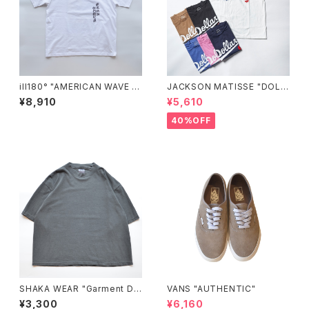
ill180° "AMERICAN WAVE T
JACKSON MATISSE "DOLL
EE"
ARS"
¥8,910
¥5,610
40%OFF
SHAKA WEAR "Garment Dy
VANS "AUTHENTIC"
e Drop Shoulder 7.5 OZ"
¥3,300
¥6,160