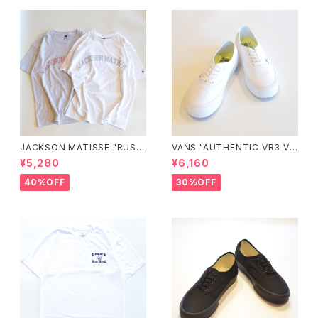
JACKSON MATISSE "RUSS
VANS "AUTHENTIC VR3 VN
ELL ATHLETIC×JM Logo T
0005UDTBD"
¥5,280
¥6,160
ee"
40%OFF
30%OFF