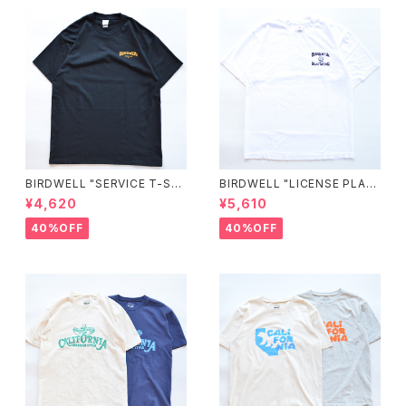
BIRDWELL "SERVICE T-SHI
BIRDWELL "LICENSE PLAT
RT"
E TEE"
¥4,620
¥5,610
40%OFF
40%OFF