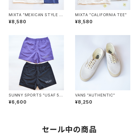
MIXTA "MEXICAN STYLE T
MIXTA "CALIFORNIA TEE"
EE"
¥8,580
¥8,580
SUNNY SPORTS "USAF 5in
VANS "AUTHENTIC"
ch baggy shorts"
¥6,600
¥8,250
セール中の商品