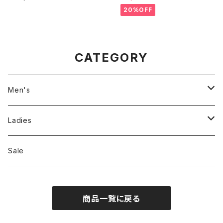
20%OFF
CATEGORY
Men's
Jackson Matisse
Ladies
ILL180°
Unfil
Sale
REMI RELIEF
REMI RELIEF
商品一覧に戻る
CAL O LINE
R JUBILEE