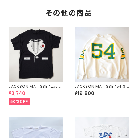
その他の商品
JACKSON MATISSE "Las V
JACKSON MATISSE "54 S
egas Tee"
WEAT"
¥3,740
¥19,800
50%OFF