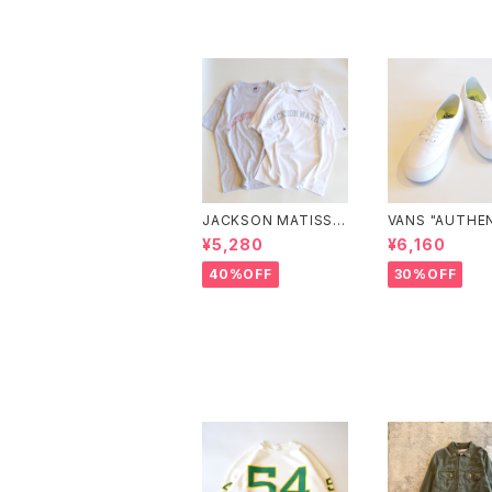
JACKSON MATISSE
VANS "AUTHE
"RUSSELL ATHLETI
VR3 VN0005
¥5,280
¥6,160
C×JM Logo Tee"
D"
40%OFF
30%OFF