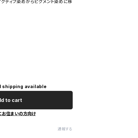
アクティブ染めからピグメント染めに移
l shipping available
d to cart
にお住まいの方向け
通報する