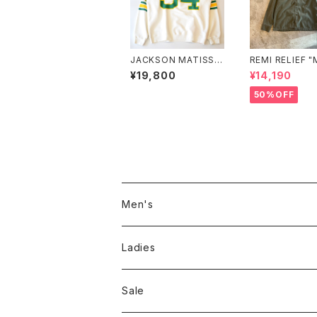
JACKSON MATISSE
REMI RELIEF "
"54 SWEAT"
ARY SHIRT（
¥19,800
¥14,190
スタッズ）"
50%OFF
Men's
Jackson Matisse
Ladies
ILL180°
Unfil
Sale