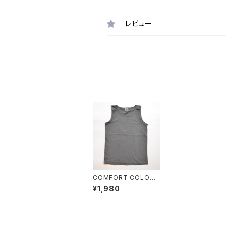
レビュー
COMFORT COLORS
"Garment Dyed 6.1
¥1,980
oz Tank"