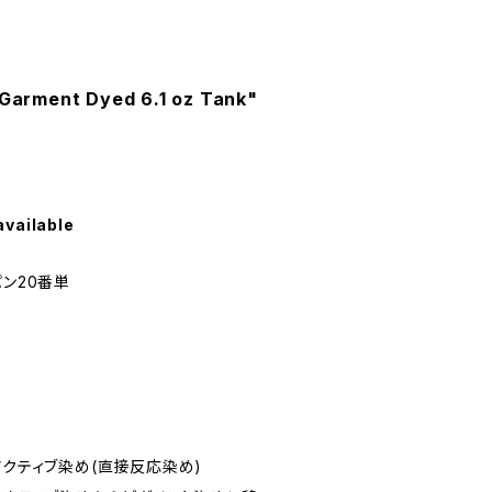
rment Dyed 6.1 oz Tank"
available
スパン20番単
アクティブ染め(直接反応染め)