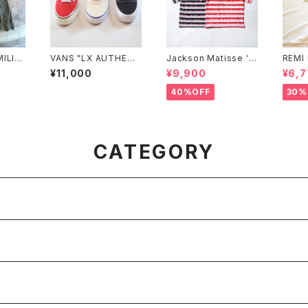
MILIT
VANS "LX AUTHENT
Jackson Matisse 'M
REMI
襟：花茎
IC REISSUE 44"
ickeyMouse STRIPE
T(SA
¥11,000
¥9,900
¥6,7
Tee'
40%OFF
30%
CATEGORY