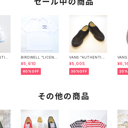
セール中の商品
NTIC
BIRDWELL "LICENSE
VANS "AUTHENTIC"
VANS
UDTB
PLATE TEE"
(BLACK/BLACK)
¥5,610
¥5,005
¥6,1
40%OFF
30%OFF
20%
その他の商品