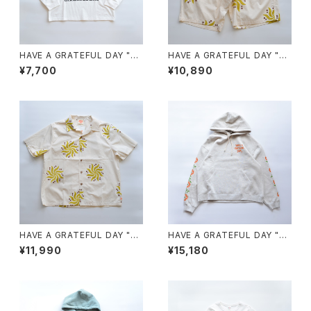
HAVE A GRATEFUL DAY "L/
HAVE A GRATEFUL DAY "B
S SHIRT -PLAY DEAD"
OARD SHORTS"
¥7,700
¥10,890
HAVE A GRATEFUL DAY "S/
HAVE A GRATEFUL DAY "H
S SHIRT"
OODIE SWEATSHIRT -SF G
¥11,990
¥15,180
RASS"