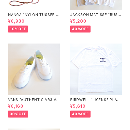
NANGA "NYLON TUSSER S
JACKSON MATISSE "RUSS
UNSHADE HAT"
ELL ATHLETIC×JM Logo T
¥6,930
¥5,280
ee"
10%OFF
40%OFF
VANS "AUTHENTIC VR3 VN
BIRDWELL "LICENSE PLAT
0005UDTBD"
E TEE"
¥6,160
¥5,610
30%OFF
40%OFF