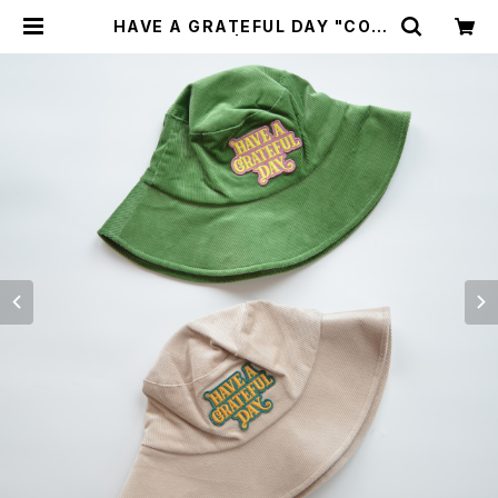
HAVE A GRATEFUL DAY "COR
DUROY HAT" | GOOD LUCK ST
ORE