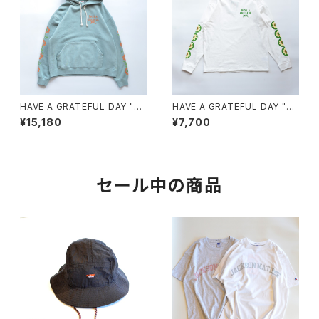
HAVE A GRATEFUL DAY "H
HAVE A GRATEFUL DAY "L/
OODIE SWEATSHIRT -SF G
S T-SHIRT -HELIOTROPIS
¥15,180
¥7,700
RASS"
M"
セール中の商品