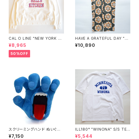
CAL O LINE "NEW YORK HE
HAVE A GRATEFUL DAY "A
LL'S KITCHEN SWEAT SHIR
MPLE EASY PANTS"
¥8,965
¥10,890
T"
50%OFF
スクリーミングハンド ぬいぐる
ILL180° "WINONA" S/S TE
み35cm
E"
¥7,150
¥5,544