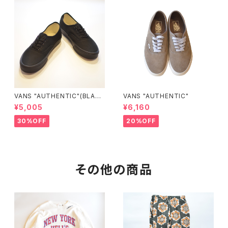
VANS "AUTHENTIC"(BLAC
VANS "AUTHENTIC"
K/BLACK)
¥5,005
¥6,160
30%OFF
20%OFF
その他の商品