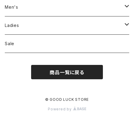
Men's
Jackson Matisse
Ladies
ILL180°
Unfil
Sale
REMI RELIEF
REMI RELIEF
商品一覧に戻る
CAL O LINE
R JUBILEE
OPHRYS
MEYAME
© GOOD LUCK STORE
Powered by
Nanga
THE HANDSOME