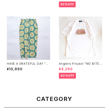
30%OFF
HAVE A GRATEFUL DAY "A
Anglers Project "NO BITE"
MPLE EASY PANTS"
GLOW HEAT REACTIVE S/S
¥10,890
¥4,290
T-SHIRTS
40%OFF
CATEGORY