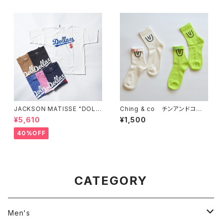
JACKSON MATISSE "DOLL
Ching & co チンアンドコー "
ARS"
ショート丈Symbol"
¥5,610
¥1,500
40%OFF
CATEGORY
Men's