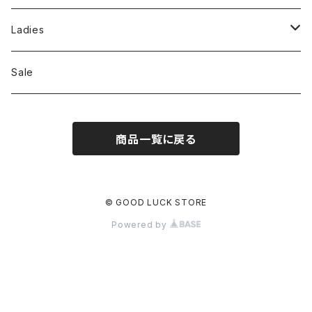
Jackson Matisse
Ladies
ILL180°
Unfil
Sale
REMI RELIEF
REMI RELIEF
商品一覧に戻る
CAL O LINE
R JUBILEE
OPHRYS
MEYAME
© GOOD LUCK STORE
Powered by
Nanga
THE HANDSOME
THRIFTY LOOK
SEA