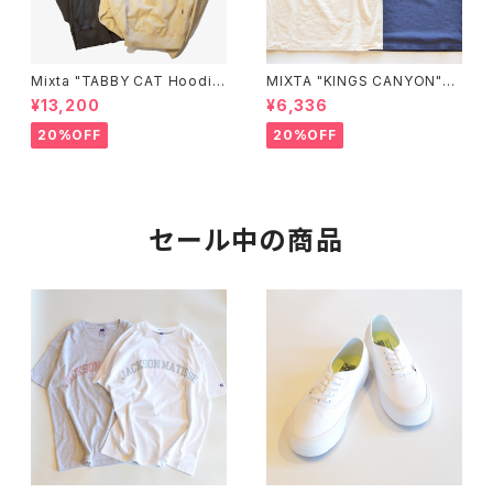
Mixta "TABBY CAT Hoodi
MIXTA "KINGS CANYON"Te
e"
e
¥13,200
¥6,336
20%OFF
20%OFF
セール中の商品