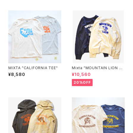
MIXTA "CALIFORNIA TEE"
Mixta "MOUNTAIN LION Cr
ew Sweat”
¥8,580
¥10,560
20%OFF