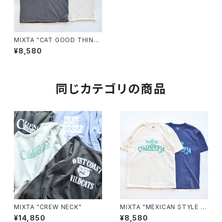
MIXTA "CAT GOOD THING
ADOPTION Tee"
¥8,580
同じカテゴリの商品
MIXTA "CREW NECK"
MIXTA "MEXICAN STYLE T
EE"
¥14,850
¥8,580