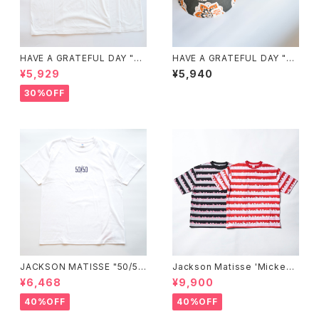
HAVE A GRATEFUL DAY "T-
HAVE A GRATEFUL DAY "B
SHIRT -STONED"
UCKET HAT"
¥5,929
¥5,940
30%OFF
JACKSON MATISSE "50/50
Jackson Matisse 'Mickey
Tee"
Mouse STRIPE Tee'
¥6,468
¥9,900
40%OFF
40%OFF