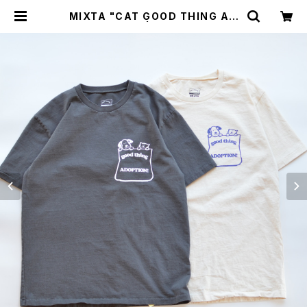
MIXTA "CAT GOOD THING AD
OPTION Tee" | GOOD LUCK ST
ORE