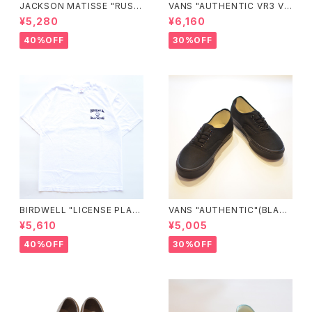
JACKSON MATISSE "RUSS
VANS "AUTHENTIC VR3 VN
ELL ATHLETIC×JM Logo T
0005UDTBD"
¥5,280
¥6,160
ee"
40%OFF
30%OFF
BIRDWELL "LICENSE PLAT
VANS "AUTHENTIC"(BLAC
E TEE"
K/BLACK)
¥5,610
¥5,005
40%OFF
30%OFF