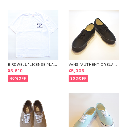
BIRDWELL "LICENSE PLAT
VANS "AUTHENTIC"(BLAC
E TEE"
K/BLACK)
¥5,610
¥5,005
40%OFF
30%OFF