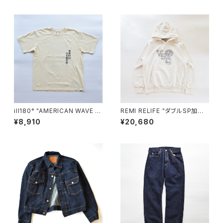
ill180° "AMERICAN WAVE T
REMI RELIFE "ダブルSP加工
EE"
裏毛クルー(VSC)"
¥8,910
¥20,680