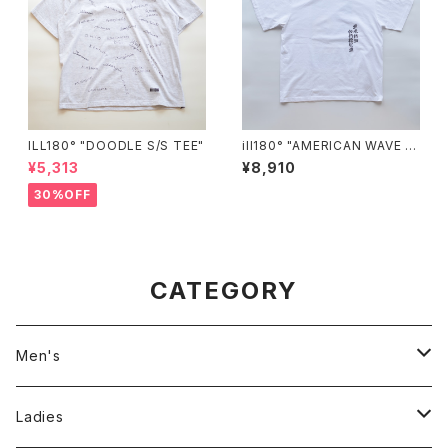
ILL180° "DOODLE S/S TEE"
ill180° "AMERICAN WAVE T
EE"
¥5,313
¥8,910
30%OFF
CATEGORY
Men's
Jackson Matisse
Ladies