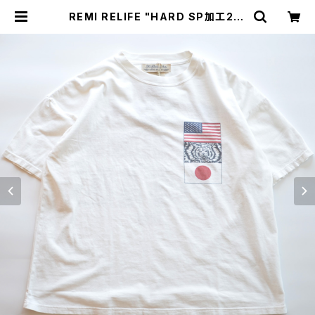
REMI RELIFE "HARD SP加工20/
天竺BIGサイズ T(WORLD TOUR8
8)" | GOOD LUCK STORE