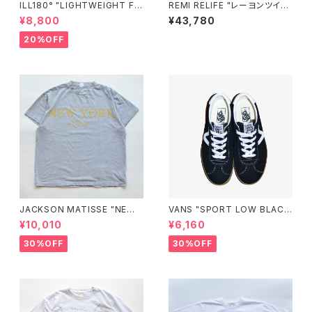
ILL180° "LIGHTWEIGHT FL
REMI RELIFE "レーヨンツイル
EECE CREW-NECK"
スカジャン(刺繍)"
¥8,800
¥43,780
20%OFF
JACKSON MATISSE "NEW
VANS "SPORT LOW BLAC
YORK CITY OF LIBERTY Te
K"
¥10,010
¥6,160
e"
30%OFF
30%OFF