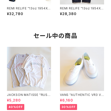
REMI RELIFE "13oz 1954XX
REMI RELIFE "13oz 1954XX
DENIM 2nd JKT（ONEWAS
DENIM PT(ONEWASH)"
¥32,780
¥28,380
H"
セール中の商品
JACKSON MATISSE "RUSS
VANS "AUTHENTIC VR3 VN
ELL ATHLETIC×JM Logo T
0005UDTBD"
¥5,280
¥6,160
ee"
40%OFF
30%OFF