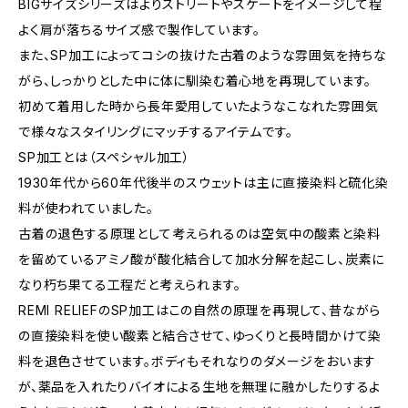
BIGサイズシリーズはよりストリートやスケートをイメージして程
よく肩が落ちるサイズ感で製作しています。
また、SP加工によってコシの抜けた古着のような雰囲気を持ちな
がら、しっかりとした中に体に馴染む着心地を再現しています。
初めて着用した時から長年愛用していたようなこなれた雰囲気
で様々なスタイリングにマッチするアイテムです。
SP加工とは（スペシャル加工）
1930年代から60年代後半のスウェットは主に直接染料と硫化染
料が使われていました。
古着の退色する原理として考えられるのは空気中の酸素と染料
を留めているアミノ酸が酸化結合して加水分解を起こし、炭素に
なり朽ち果てる工程だと考えられます。
REMI RELIEFのSP加工はこの自然の原理を再現して、昔ながら
の直接染料を使い酸素と結合させて、ゆっくりと長時間かけて染
料を退色させています。ボディもそれなりのダメージをおいます
が、薬品を入れたりバイオによる生地を無理に融かしたりするよ