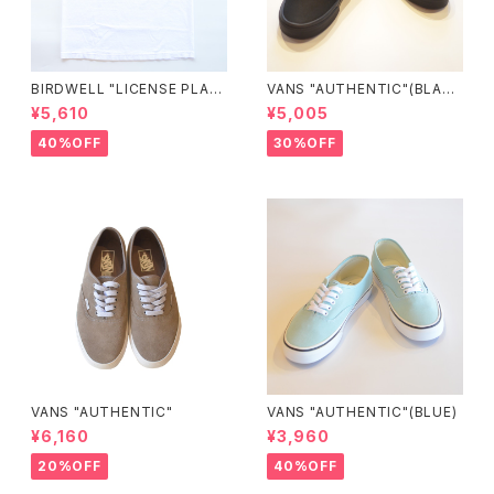
BIRDWELL "LICENSE PLAT
VANS "AUTHENTIC"(BLAC
E TEE"
K/BLACK)
¥5,610
¥5,005
40%OFF
30%OFF
VANS "AUTHENTIC"
VANS "AUTHENTIC"(BLUE)
¥6,160
¥3,960
20%OFF
40%OFF