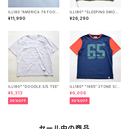
ILL180 "AMERICA 76 FOOT
ILL180° "SLEEPING SMOC
BALL TEE"
K"
¥11,990
¥26,290
ILL180° "DOODLE S/S TEE"
ILL180° "1965" 2TONE S/S
TEE"
¥5,313
¥6,006
30%OFF
30%OFF
セール中の商品