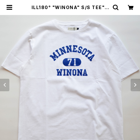
ILL180° "WINONA" S/S TEE" |
GOOD LUCK STORE