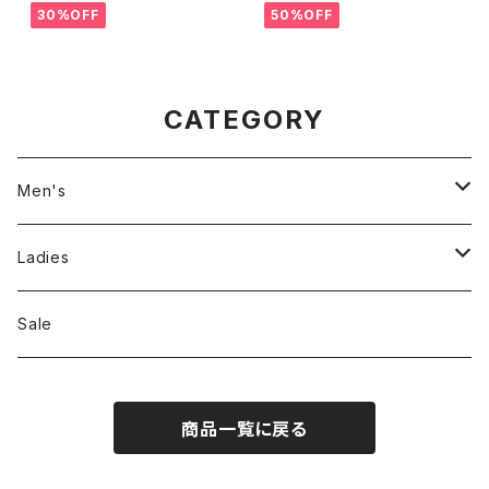
30%OFF
50%OFF
CATEGORY
Men's
Jackson Matisse
Ladies
ILL180°
Unfil
Sale
REMI RELIEF
REMI RELIEF
商品一覧に戻る
CAL O LINE
R JUBILEE