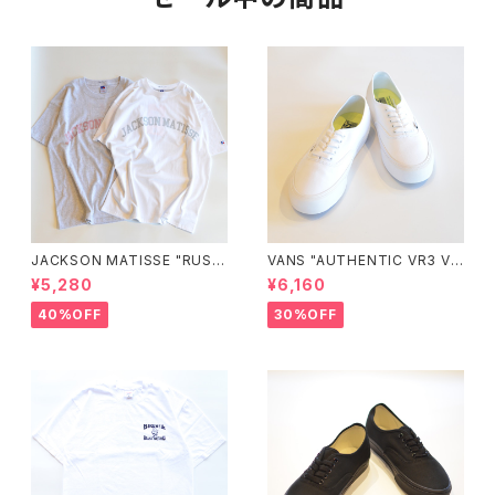
JACKSON MATISSE "RUSS
VANS "AUTHENTIC VR3 VN
ELL ATHLETIC×JM Logo T
0005UDTBD"
¥5,280
¥6,160
ee"
40%OFF
30%OFF