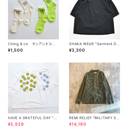
Ching & co チンアンドコー "
SHAKA WEAR "Garment Dy
ショート丈Symbol"
e Drop Shoulder 7.5 OZ"
¥1,500
¥3,300
HAVE A GRATEFUL DAY "T-
REMI RELIEF "MILITARY SHI
SHIRT -STONED"
RT（襟：花茎スタッズ）"
¥5,929
¥14,190