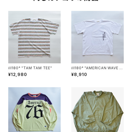
ill180° "TAM TAM TEE"
ill180° "AMERICAN WAVE T
EE"
¥12,980
¥8,910