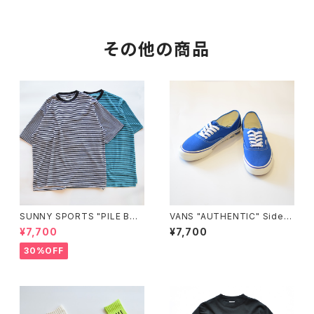
その他の商品
SUNNY SPORTS "PILE BOR
VANS "AUTHENTIC" Sidew
DER SS TEE"
all Print CLASSIC BLUE VN
¥7,700
¥7,700
000Z7410Z
30%OFF