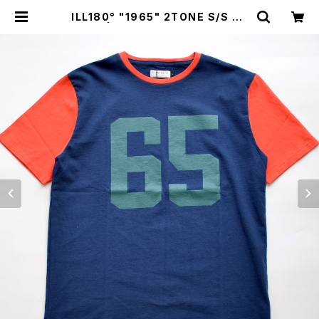
ILL180° "1965" 2TONE S/S TE
E" | GOOD LUCK STORE