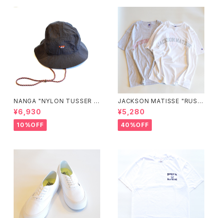
NANGA "NYLON TUSSER S
JACKSON MATISSE "RUSS
UNSHADE HAT"
ELL ATHLETIC×JM Logo T
¥6,930
¥5,280
ee"
10%OFF
40%OFF