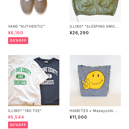
VANS "AUTHENTIC"
ILL180° "SLEEPING SMOC
K"
¥6,160
¥26,290
20%OFF
ILL180° "180 TEE"
HANDTEX × Masayoshi Wa
tanab "Smile Peace Sign T
¥5,544
¥11,000
ote Bag"
30%OFF