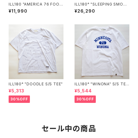
ILL180 "AMERICA 76 FOOT
ILL180° "SLEEPING SMOC
BALL TEE"
K"
¥11,990
¥26,290
ILL180° "DOODLE S/S TEE"
ILL180° "WINONA" S/S TE
E"
¥5,313
¥5,544
30%OFF
30%OFF
セール中の商品