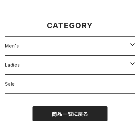
CATEGORY
Men's
Jackson Matisse
Ladies
ILL180°
Unfil
Sale
REMI RELIEF
REMI RELIEF
商品一覧に戻る
CAL O LINE
R JUBILEE