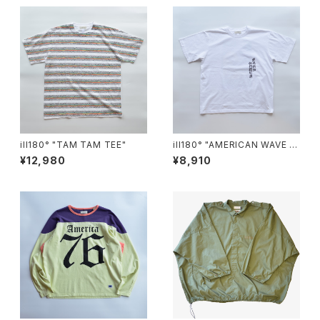
ill180° "TAM TAM TEE"
ill180° "AMERICAN WAVE T
EE"
¥12,980
¥8,910