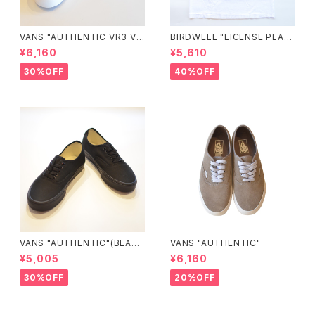
VANS "AUTHENTIC VR3 VN
BIRDWELL "LICENSE PLAT
0005UDTBD"
E TEE"
¥6,160
¥5,610
30%OFF
40%OFF
VANS "AUTHENTIC"(BLAC
VANS "AUTHENTIC"
K/BLACK)
¥5,005
¥6,160
30%OFF
20%OFF