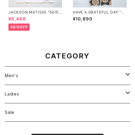
JACKSON MATISSE "50/50
HAVE A GRATEFUL DAY "A
Tee"
MPLE EASY PANTS"
¥6,468
¥10,890
40%OFF
CATEGORY
Men's
Jackson Matisse
Ladies
ILL180°
Unfil
Sale
REMI RELIEF
REMI RELIEF