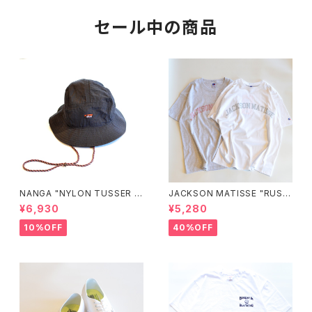
セール中の商品
NANGA "NYLON TUSSER S
JACKSON MATISSE "RUSS
UNSHADE HAT"
ELL ATHLETIC×JM Logo T
¥6,930
¥5,280
ee"
10%OFF
40%OFF