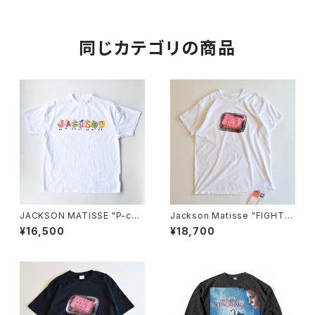
同じカテゴリの商品
JACKSON MATISSE "P-cha
Jackson Matisse "FIGHT C
n Tee"
LUB Tee" White
¥16,500
¥18,700