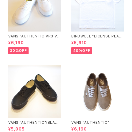
VANS "AUTHENTIC VR3 VN
BIRDWELL "LICENSE PLAT
0005UDTBD"
E TEE"
¥6,160
¥5,610
30%OFF
40%OFF
VANS "AUTHENTIC"(BLAC
VANS "AUTHENTIC"
K/BLACK)
¥5,005
¥6,160