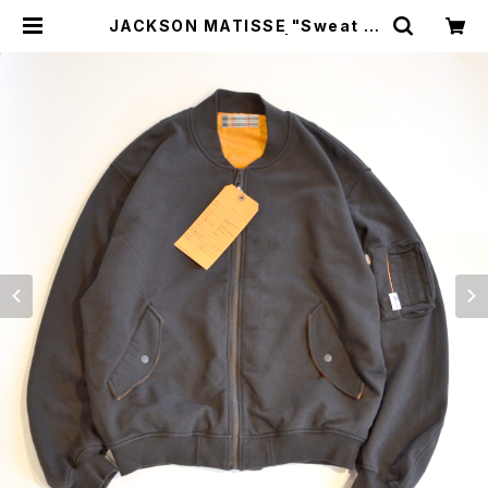
JACKSON MATISSE "Sweat M
A-1" FIG Exclusive | GOOD LU
CK STORE