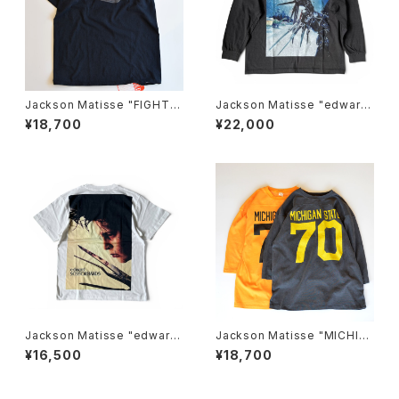
Jackson Matisse "FIGHT C
Jackson Matisse "edward
LUB Tee" Black
SCISSORHANDS POSTER L
¥18,700
¥22,000
ongsleeve Tee"
Jackson Matisse "edward
Jackson Matisse "MICHIG
SCISSORHANDS Face Te
AN STATE FOOTBALL Tee"
¥16,500
¥18,700
e"