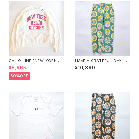
CAL O LINE "NEW YORK HE
HAVE A GRATEFUL DAY "A
LL'S KITCHEN SWEAT SHIR
MPLE EASY PANTS"
¥8,965
¥10,890
T"
50%OFF