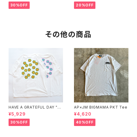
30%OFF
20%OFF
その他の商品
HAVE A GRATEFUL DAY "T-
AP×JM BIGMAMA PKT Tee
SHIRT -STONED"
¥5,929
¥4,620
30%OFF
40%OFF