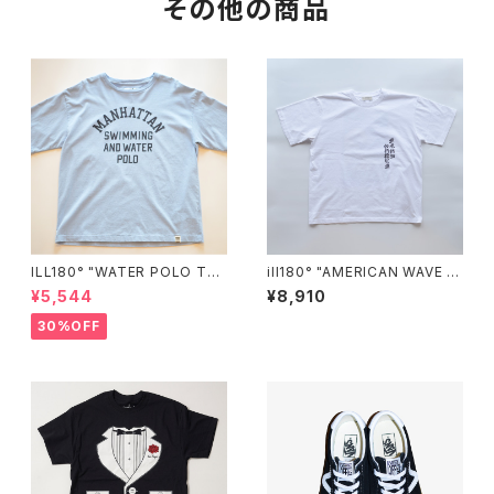
その他の商品
ILL180° "WATER POLO TE
ill180° "AMERICAN WAVE T
E"
EE"
¥5,544
¥8,910
30%OFF