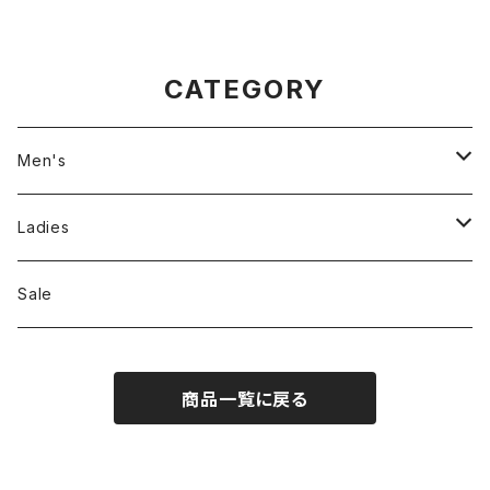
CATEGORY
Men's
Jackson Matisse
Ladies
ILL180°
Unfil
Sale
REMI RELIEF
REMI RELIEF
商品一覧に戻る
CAL O LINE
R JUBILEE