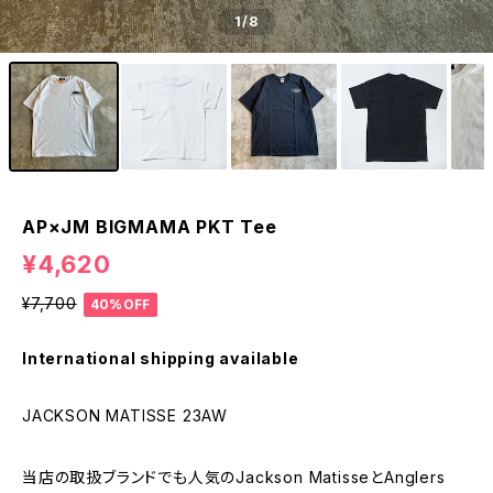
1
/8
AP×JM BIGMAMA PKT Tee
¥4,620
¥7,700
40%OFF
International shipping available
JACKSON MATISSE 23AW
当店の取扱ブランドでも人気のJackson MatisseとAnglers