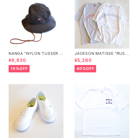
NANGA "NYLON TUSSER S
JACKSON MATISSE "RUSS
UNSHADE HAT"
ELL ATHLETIC×JM Logo T
¥6,930
¥5,280
ee"
10%OFF
40%OFF