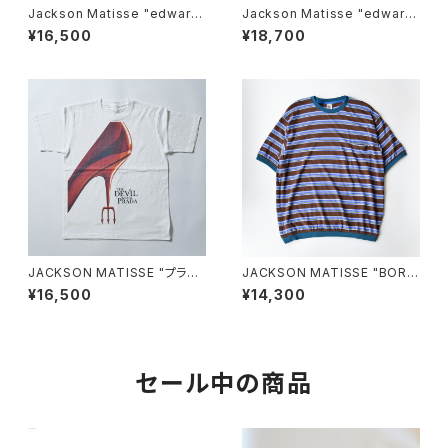
Jackson Matisse "edward
Jackson Matisse "edward
SCISSORHANDS Face Te
SCISSORHANDS Longslee
¥16,500
¥18,700
e"
ve Tee"
JACKSON MATISSE "プラダ
JACKSON MATISSE "BORD
を着た悪魔 POSTER Tee"
ER Tee"
¥16,500
¥14,300
セール中の商品