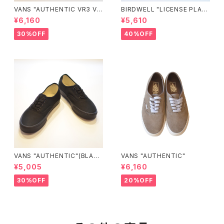
VANS "AUTHENTIC VR3 VN
BIRDWELL "LICENSE PLAT
0005UDTBD"
E TEE"
¥6,160
¥5,610
30%OFF
40%OFF
VANS "AUTHENTIC"(BLAC
VANS "AUTHENTIC"
K/BLACK)
¥5,005
¥6,160
30%OFF
20%OFF