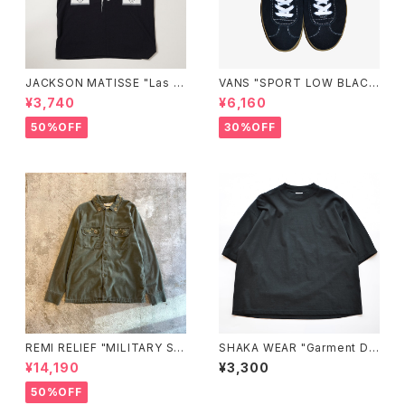
JACKSON MATISSE "Las V
VANS "SPORT LOW BLAC
egas Tee"
K"
¥3,740
¥6,160
50%OFF
30%OFF
REMI RELIEF "MILITARY SHI
SHAKA WEAR "Garment Dy
RT（襟：花茎スタッズ）"
e Drop Shoulder 7.5 OZ"
¥14,190
¥3,300
50%OFF