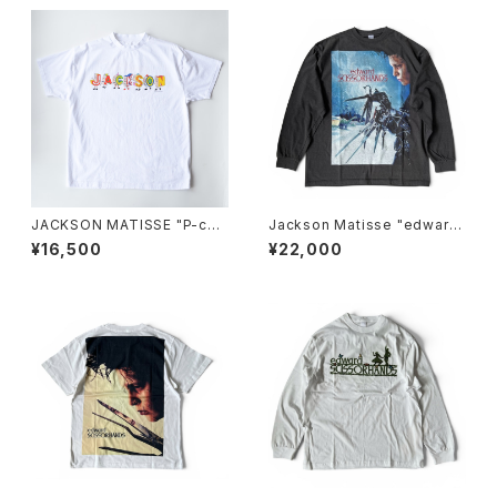
JACKSON MATISSE "P-cha
Jackson Matisse "edward
n Tee"
SCISSORHANDS POSTER L
¥16,500
¥22,000
ongsleeve Tee"